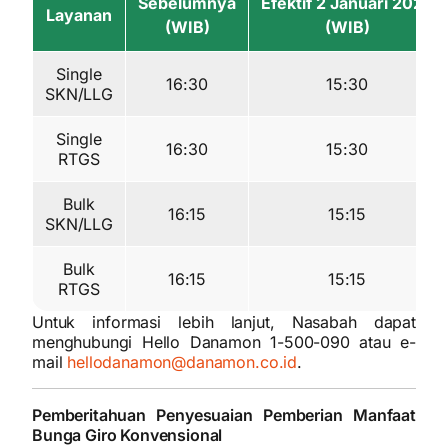
Sebelumnya
Efektif 2 Januari 2025
Layanan
(WIB)
(WIB)
Single
16:30
15:30
SKN/LLG
Single
16:30
15:30
RTGS
Bulk
16:15
15:15
SKN/LLG
Bulk
16:15
15:15
RTGS
Untuk informasi lebih lanjut, Nasabah dapat
menghubungi Hello Danamon 1-500-090 atau e-
mail
hellodanamon@danamon.co.id
.
Pemberitahuan Penyesuaian Pemberian Manfaat
Bunga Giro Konvensional