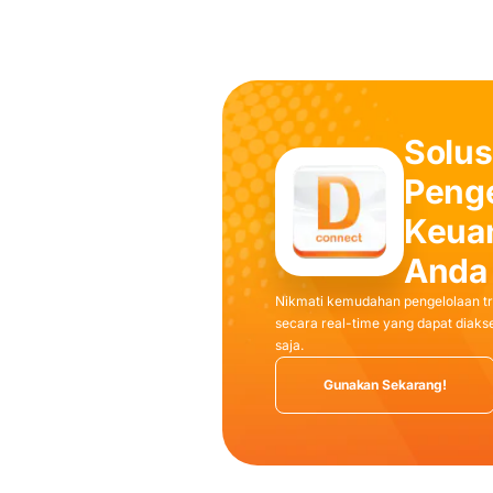
Solus
Penge
Keuan
Anda
Nikmati kemudahan pengelolaan tr
secara real-time yang dapat diak
saja.
Gunakan Sekarang!