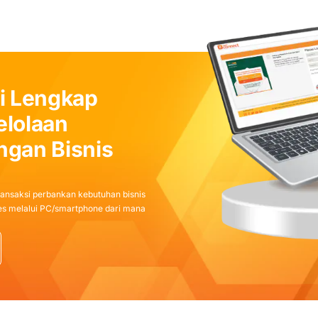
i Lengkap
lolaan
gan Bisnis
ansaksi perbankan kebutuhan bisnis
ses melalui PC/smartphone dari mana