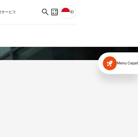
サービス
ID
Menu Cepat
chine
obile Device