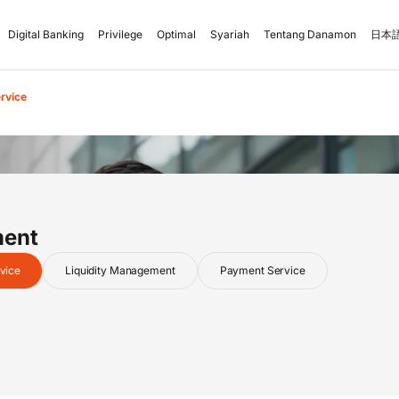
Digital Banking
Privilege
Optimal
Syariah
Tentang Danamon
日本語
ervice
ent
Cash Collection Ma
rvice
Liquidity Management
Payment Service
Cash Pickup with M
Virtual Account