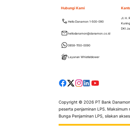
Hubungi Kami
Kant
Jl. H.
Hello Danamon 1-500-090
Kuning
DKI Ja
hellodanamon@danamon.co.id
0858-1150-0090
Layanan Whistleblower
Copyright © 2026 PT Bank Danamon I
peserta penjaminan LPS. Maksimum ni
Bunga Penjaminan LPS, silakan akse