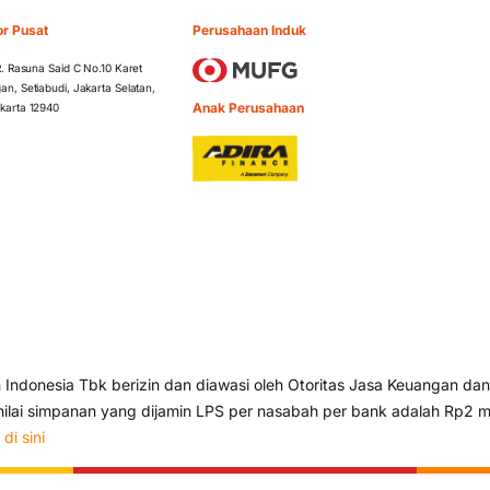
or Pusat
Perusahaan Induk
 R. Rasuna Said C No.10 Karet
an, Setiabudi, Jakarta Selatan,
Anak Perusahaan
karta 12940
ndonesia Tbk berizin dan diawasi oleh Otoritas Jasa Keuangan dan
lai simpanan yang dijamin LPS per nasabah per bank adalah Rp2 mi
s
di sini