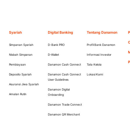
Syariah
Digital Banking
Tentang Danamon
P
O
Simpanan Syariah
D-Bank PRO
Profil Bank Danamon
M
Nisbah Simpanan
D-Wallet
Informasi Investor
Pembiayaan
Danamon Cash Connect
Tata Kelola
Deposito Syariah
Danamon Cash Connect
Lokasi Kami
User Guidelines
Asuransi Jiwa Syariah
Danamon Digital
Amalan Rutin
Onboarding
Danamon Trade Connect
Danamon QR Merchant