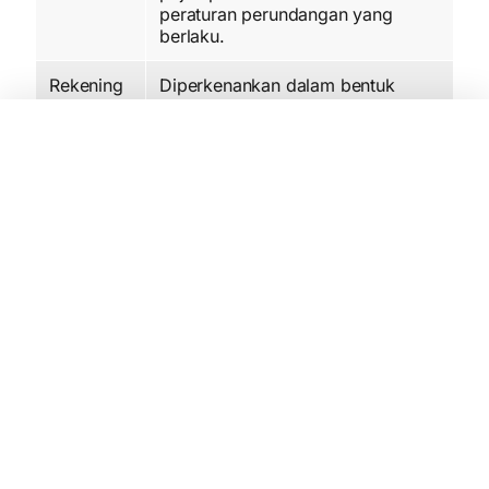
peraturan perundangan yang
berlaku.
Rekening
Diperkenankan dalam bentuk
Gabungan
gabungan “AND” atau “OR”
Risiko
Ya, Daftar Sekarang!
Risiko suku bunga.
Nasabah bisa tidak mendapatkan benefit gratis
biaya transaksi dan biaya pemesanan buku
Cek/BG apabila saldo rata-rata yang
disyaratkan tidak terpenuhi.
Risiko Cek dan/atau Bilyet Giro Kosong dimana
Cek dan/atau Bilyet Giro yang dicairkan melalui
Kliring maupun melalui loket bank secara
langsung (
) ditolak pembayaran
over the counter
atau pemindahbukuannya oleh Bank Tertarik
dengan alasan penolakan yaitu karena saldo
rekening tidak cukup atau rekening giro telah
ditutup sebagaimana ditetapkan dalam