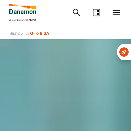
>
>
Bisnis
...
Giro BISA