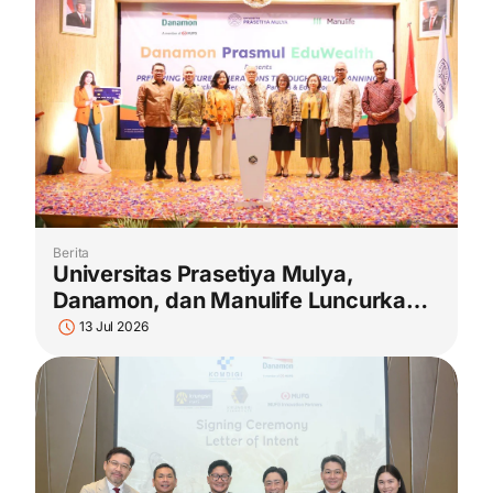
Pengembangan Talenta
Berita
Universitas Prasetiya Mulya,
Danamon, dan Manulife Luncurkan
Danamon Prasmul EduWealth
13 Jul 2026
(DPEW), Ekosistem Perencanaan
Pendidikan Masa Depan Anak