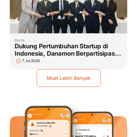
Berita
Dukung Pertumbuhan Startup di
Indonesia, Danamon Berpartisipasi
pada Japan-ASEAN Startup
7 Jul 2026
Business Matching Fair 2026
Muat Lebih Banyak