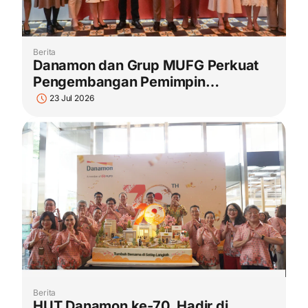
Berita
Danamon dan Grup MUFG Perkuat
Pengembangan Pemimpin
Perempuan Melalui Women
23 Jul 2026
Mentorship Program Batch 2
Berita
HUT Danamon ke-70, Hadir di