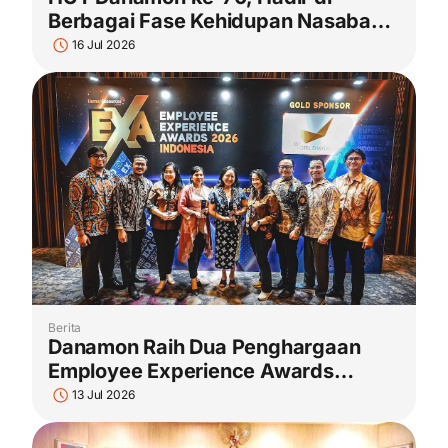
Berbagai Fase Kehidupan Nasabah
dan Menemani Generasi demi
16 Jul 2026
Generasi
Berita
Danamon Raih Dua Penghargaan
Employee Experience Awards
Indonesia 2026, Refleksi Komitmen
13 Jul 2026
Perusahaan dalam Meningkatkan
Employee Experience dan