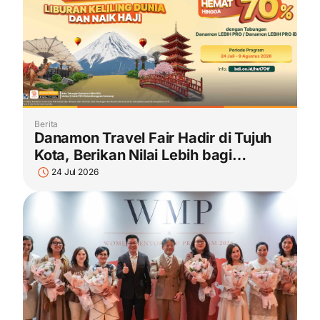
Berita
Danamon Travel Fair Hadir di Tujuh
Kota, Berikan Nilai Lebih bagi
Nasabah dalam Rangka HUT ke-70
24 Jul 2026
Danamon