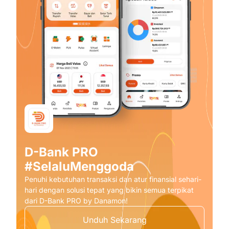
D-Bank PRO
#SelaluMenggoda
Penuhi kebutuhan transaksi dan atur finansial sehari-
hari dengan solusi tepat yang bikin semua terpikat
dari D-Bank PRO by Danamon!
Unduh Sekarang