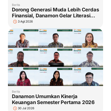
Berita
Dorong Generasi Muda Lebih Cerdas
Finansial, Danamon Gelar Literasi
Keuangan dan Revitalisasi
3 Agt 2026
Perpustakaan di Jambi
Berita
Danamon Umumkan Kinerja
Keuangan Semester Pertama 2026
30 Jul 2026