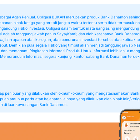
bagai Agen Penjual. Obligasi BUKAN merupakan produk Bank Danamon sehingg
panan pihak ketiga yang terkait jangka waktu tertentu serta tidak termasuk
andung risiko investasi. Obligasi dalam bentuk mata uang asing mengandung ri
asi adalah tanggung jawab penuh Saya/Kami; dan oleh karenanya Bank Danamon
ewajiban apapun atas kerugian, atau penurunan investasi tersebut atau ketidak
ebut. Demikian pula segala risiko yang timbul akan menjadi tanggung jawab 
dan memahami Ringkasan Informasi Produk. Untuk informasi lebih lanjut menge
 Memorandum Informasi, segera kunjungi kantor cabang Bank Danamon terdek
hadap penipuan yang dilakukan oleh oknum-oknum yang mengatasnamakan Bank
puan ataupun perbuatan kejahatan lainnya yang dilakukan oleh pihak lain/ketig
h di luar kewenangan Bank Danamon.