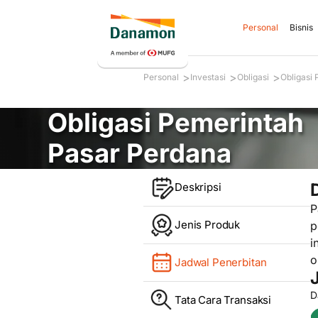
Personal
Bisnis
>
>
>
Personal
Investasi
Obligasi
Obligasi
Obligasi Pemerintah
Pasar Perdana
Deskripsi
P
Jenis Produk
p
i
o
Jadwal Penerbitan
D
Tata Cara Transaksi