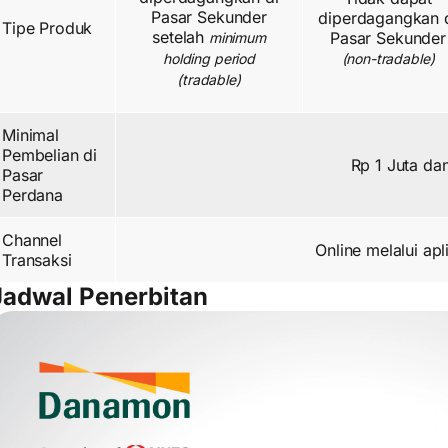
Pasar Sekunder
diperdagangkan 
Tipe Produk
setelah
Pasar Sekunder
minimum
holding period
(non-tradable)
(tradable)
Minimal
Pembelian di
Rp 1 Juta da
Pasar
Perdana
Channel
Online melalui ap
Transaksi
Jadwal Penerbitan