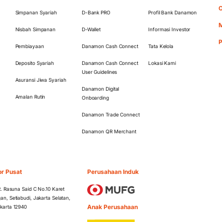
O
Simpanan Syariah
D-Bank PRO
Profil Bank Danamon
M
Nisbah Simpanan
D-Wallet
Informasi Investor
Pembiayaan
Danamon Cash Connect
Tata Kelola
Deposito Syariah
Danamon Cash Connect
Lokasi Kami
User Guidelines
Asuransi Jiwa Syariah
Danamon Digital
Amalan Rutin
Onboarding
Danamon Trade Connect
Danamon QR Merchant
or Pusat
Perusahaan Induk
 R. Rasuna Said C No.10 Karet
an, Setiabudi, Jakarta Selatan,
Anak Perusahaan
karta 12940