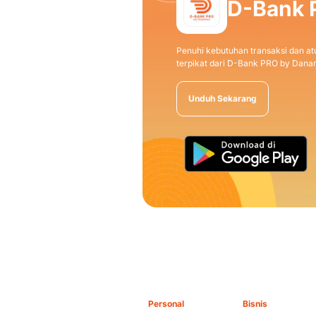
D-Bank 
Penuhi kebutuhan transaksi dan atu
terpikat dari D-Bank PRO by Dana
Unduh Sekarang
Personal
Bisnis