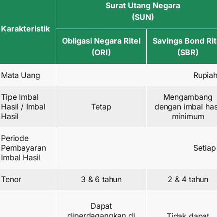
Surat Utang Negara
(SUN)
Karakteristik
Obligasi Negara Ritel
Savings Bond Rit
(ORI)
(SBR)
Mata Uang
Rupiah
Tipe Imbal
Mengambang
Hasil / Imbal
Tetap
dengan imbal has
Hasil
minimum
Periode
Pembayaran
Setiap
Imbal Hasil
Tenor
3 & 6 tahun
2 & 4 tahun
Dapat
diperdagangkan di
Tidak dapat