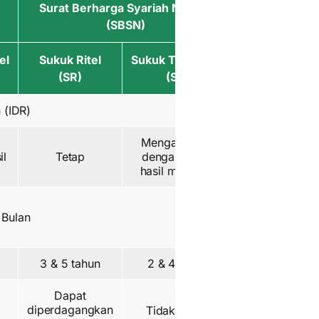
Surat Berharga Syariah Negara
(SBSN)
el
Sukuk Ritel
Sukuk Tabungan
(SR)
(ST)
 (IDR)
Mengambang
il
Tetap
dengan imbal
hasil minimum
 Bulan
3 & 5 tahun
2 & 4 tahun
Dapat
diperdagangkan
Tidak dapat