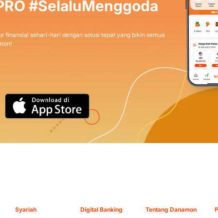
PRO #SelaluMenggoda
r finansial sehari-hari dengan solusi tepat yang bikin semua
mon!
Syariah
Digital Banking
Tentang Danamon
P