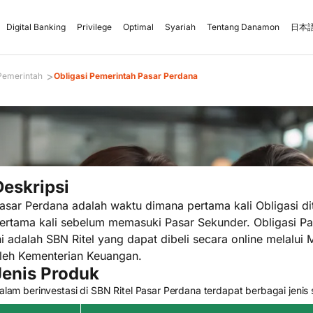
Digital Banking
Privilege
Optimal
Syariah
Tentang Danamon
日本語
>
 Pemerintah
Obligasi Pemerintah Pasar Perdana
Deskripsi
asar Perdana adalah waktu dimana pertama kali Obligasi d
ertama kali sebelum memasuki Pasar Sekunder. Obligasi Pa
ni adalah SBN Ritel yang dapat dibeli secara online melalui M
leh Kementerian Keuangan.
Jenis Produk
alam berinvestasi di SBN Ritel Pasar Perdana terdapat berbagai jenis s