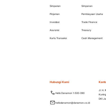
Simpanan
Simpanan
Pinjaman
Pembiayaan Usaha
Investasi
Trade Finance
Asuransi
Treasury
Kartu Transaksi
Cash Management
Hubungi Kami
Kant
Jl. H.
Hello Danamon 1-500-090
Kuning
DKI Ja
hellodanamon@danamon.co.id