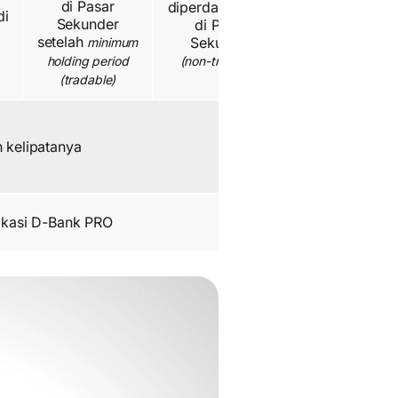
di Pasar
diperdagangkan
di
Sekunder
di Pasar
setelah
Sekunder
minimum
holding period
(non-tradable)
(tradable)
n kelipatanya
likasi D-Bank PRO