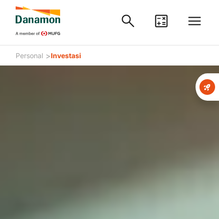
>
Personal
Investasi