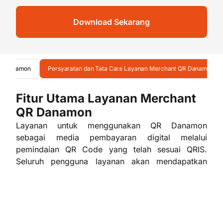
Download Sekarang
QR Danamon
Persyaratan dan Tata Cara Layanan Merchant QR Danamon
Fitur Utama Layanan Merchant
QR Danamon
Layanan untuk menggunakan QR Danamon
sebagai media pembayaran digital melalui
pemindaian QR Code yang telah sesuai QRIS.
Seluruh pengguna layanan akan mendapatkan
akses ke Aplikasi QR Danamon yang hanya
untuk
dengan sistem operasi
compatible
handphone
Android dan IOS. Akses masuk Aplikasi QR
Danamon dapat menggunakan Merchant ID (10
digit) dan PIN (6 digit) yang diperoleh melalui