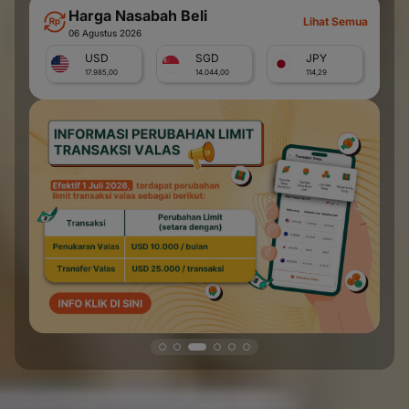
Harga Nasabah Beli
Lihat Semua
06 Agustus 2026
USD
SGD
JPY
17.985,00
14.044,00
114,29