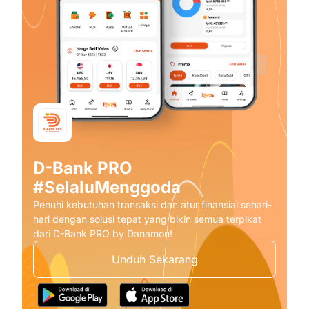
D-Bank PRO
#SelaluMenggoda
Penuhi kebutuhan transaksi dan atur finansial sehari-
hari dengan solusi tepat yang bikin semua terpikat
dari D-Bank PRO by Danamon!
Unduh Sekarang