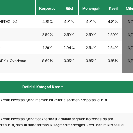
Korporasi
Ritel
Menengah
Kecil
Mik
(HPDK) (%)
4.81%
4.81%
4.81%
4.81%
N/
2.50%
2.50%
2.50%
2.50%
N/
)
1.29%
2.04%
2.54%
2.54%
N/
HDPK + Overhead +
8.60%
9.35%
9.85%
9.85%
N/
Definisi Kategori Kredit
 kredit investasi yang memenuhi kriteria segmen Korporasi di BDI.
u kredit investasi yang tidak termasuk dalam segmen Korporasi dalam
rasi BDI, namun tidak termasuk segmen menengah, kecil, dan mikro sesuai