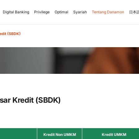
Digital Banking
Privilege
Optimal
Syariah
Tentang Danamon
日本語
edit (SBDK)
ar Kredit (SBDK)
Kredit Non UMKM
Kredit UMKM