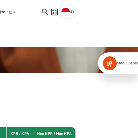
サービス
ID
Menu Cepat
KPR / KPA
Non KPR / Non KPA