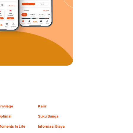
4.54%
4.54%
8.00%
9.25%
0.28%
1.53%
3.13%
3.13%
8.00%
9.25%
0.33%
1.58%
8.00%
9.25%
rivilege
Karir
ptimal
Suku Bunga
oments In Life
Informasi Biaya