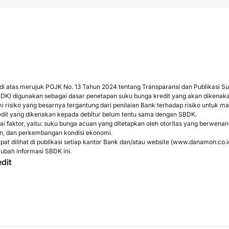
 di atas merujuk POJK No. 13 Tahun 2024 tentang Transparansi dan Publikasi 
BDK) digunakan sebagai dasar penetapan suku bunga kredit yang akan dikena
isiko yang besarnya tergantung dari penilaian Bank terhadap risiko untuk ma
dit yang dikenakan kepada debitur belum tentu sama dengan SBDK.
 faktor, yaitu: suku bunga acuan yang ditetapkan oleh otoritas yang berwenan
n, dan perkembangan kondisi ekonomi.
at dilihat di publikasi setiap kantor Bank dan/atau website (
www.danamon.co.i
rubah informasi SBDK ini.
dit