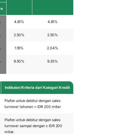
ro
A
4.81%
4.81%
A
2.50%
2.50%
A
1.19%
2.04%
A
8.50%
9.35%
Indikator/Kriteria dari Kategori Kredit
Plafon untuk debitur dengan sales
turnover tahunan > IDR 200 miliar
Plafon untuk debitur dengan sales
turnover sampai dengan ≤ IDR 200
miliar.