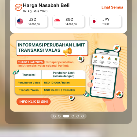
Harga Nasabah Beli
Lihat Semua
07 Agustus 2026
USD
SGD
JPY
18.000,00
14.063,00
113,97