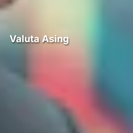
Valuta Asing