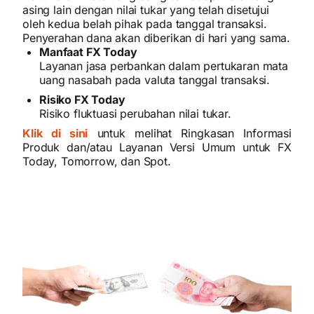
asing lain dengan nilai tukar yang telah disetujui
oleh kedua belah pihak pada tanggal transaksi.
Penyerahan dana akan diberikan di hari yang sama.
Manfaat FX Today
Layanan jasa perbankan dalam pertukaran mata
uang nasabah pada valuta tanggal transaksi.
Risiko FX Today
Risiko fluktuasi perubahan nilai tukar.
Klik di sini
untuk melihat Ringkasan Informasi
Produk dan/atau Layanan Versi Umum untuk FX
Today, Tomorrow, dan Spot.