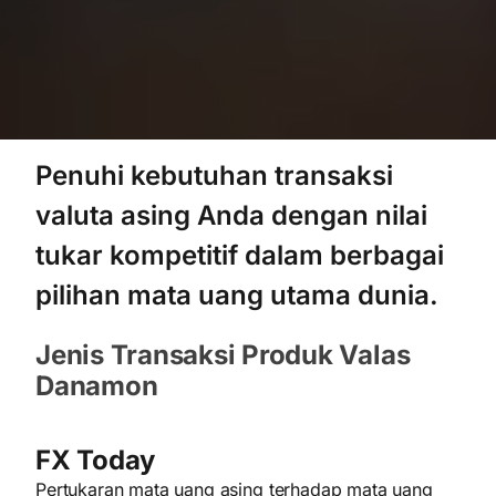
Penuhi kebutuhan transaksi
valuta asing Anda dengan nilai
tukar kompetitif dalam berbagai
pilihan mata uang utama dunia.
Jenis Transaksi Produk Valas
Danamon
FX Today
Pertukaran mata uang asing terhadap mata uang