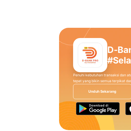
D-Ba
#Sel
Penuhi kebutuhan transaksi dan atu
tepat yang bikin semua terpikat 
Unduh Sekarang