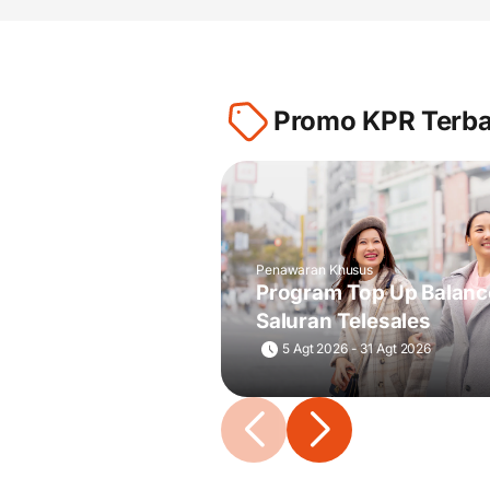
Promo KPR Terb
Penawaran Khusus
Program Top Up Balanc
Saluran Telesales
5 Agt 2026 - 31 Agt 2026