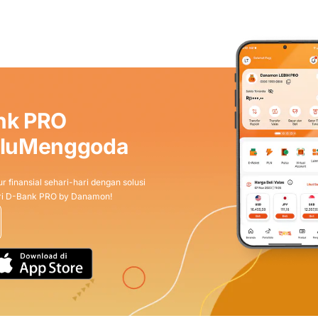
nk PRO
aluMenggoda
r finansial sehari-hari dengan solusi
dari D-Bank PRO by Danamon!