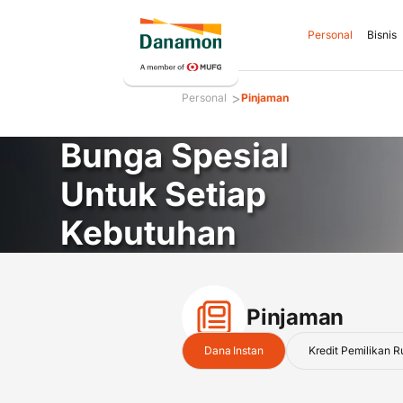
Personal
Bisnis
>
Personal
Pinjaman
Bunga Spesial
Untuk Setiap
Kebutuhan
Pinjaman
Danamon Dana Instant
Dana Instan
Kredit Pemilikan 