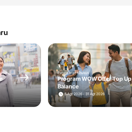
aru
Penawaran Khusus
e
Program WOW Offer Top Up
Balance
5 Agt 2026 - 31 Agt 2026