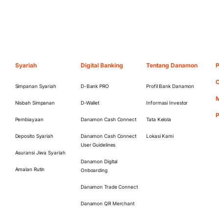
Syariah
Digital Banking
Tentang Danamon
P
O
Simpanan Syariah
D-Bank PRO
Profil Bank Danamon
M
Nisbah Simpanan
D-Wallet
Informasi Investor
Pembiayaan
Danamon Cash Connect
Tata Kelola
Deposito Syariah
Danamon Cash Connect
Lokasi Kami
User Guidelines
Asuransi Jiwa Syariah
Danamon Digital
Amalan Rutin
Onboarding
Danamon Trade Connect
Danamon QR Merchant