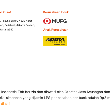
or Pusat
Perusahaan Induk
 R. Rasuna Said C No.10 Karet
an, Setiabudi, Jakarta Selatan,
Anak Perusahaan
karta 12940
ndonesia Tbk berizin dan diawasi oleh Otoritas Jasa Keuangan dan
lai simpanan yang dijamin LPS per nasabah per bank adalah Rp2 mi
s
di sini