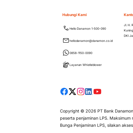
Hubungi Kami
Kant
Jl. H.
Hello Danamon 1-500-090
Kuning
DKI Ja
hellodanamon@danamon.co.id
0858-1150-0090
Layanan Whistleblower
Copyright © 2026 PT Bank Danamon I
peserta penjaminan LPS. Maksimum ni
Bunga Penjaminan LPS, silakan akse