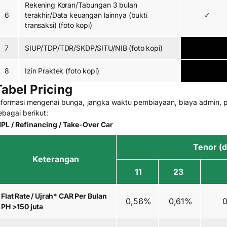
Rekening Koran/Tabungan 3 bulan
6
terakhir/Data keuangan lainnya (bukti
✓
transaksi) (foto kopi)
7
SIUP/TDP/TDR/SKDP/SITU/NIB (foto kopi)
8
Izin Praktek (foto kopi)
Tabel Pricing
nformasi mengenai bunga, jangka waktu pembiayaan, biaya admin, p
ebagai berikut:
PL / Refinancing / Take-Over Car
Tenor (
Keterangan
11
23
Flat Rate / Ujrah* CAR Per Bulan
0,56%
0,61%
0
PH >150 juta