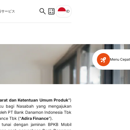
サービス
ID
Menu Cepat
arat dan Ketentuan Umum Produk
”)
laku bagi Nasabah yang mengajukan
 oleh PT Bank Danamon Indonesia Tbk
ance Tbk (“
Adira Finance
”).
 tunai dengan jaminan BPKB Mobil