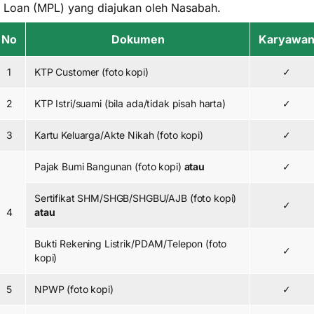
Loan (MPL) yang diajukan oleh Nasabah.
No
Dokumen
Karyawa
1
KTP Customer (foto kopi)
✓
2
KTP Istri/suami (bila ada/tidak pisah harta)
✓
3
Kartu Keluarga/Akte Nikah (foto kopi)
✓
Pajak Bumi Bangunan (foto kopi)
atau
✓
Sertifikat SHM/SHGB/SHGBU/AJB (foto kopi)
✓
4
atau
Bukti Rekening Listrik/PDAM/Telepon (foto
✓
kopi)
5
NPWP (foto kopi)
✓