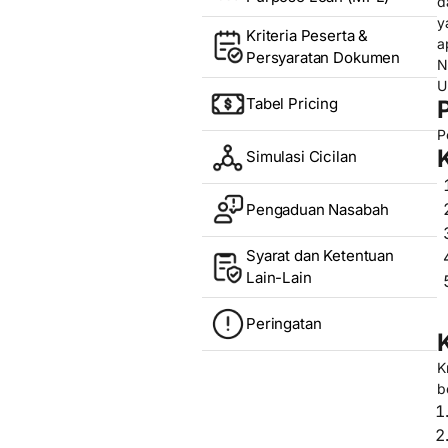
d
y
Kriteria Peserta &
a
Persyaratan Dokumen
N
U
Tabel Pricing
P
Simulasi Cicilan
Pengaduan Nasabah
Syarat dan Ketentuan
Lain-Lain
Peringatan
K
b