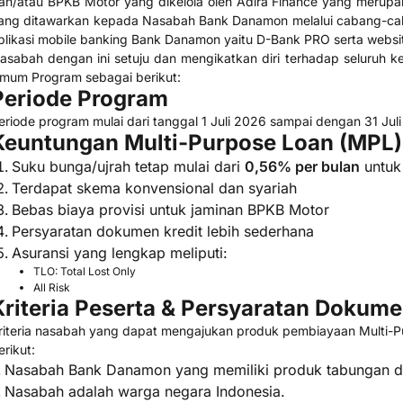
an/atau BPKB Motor yang dikelola oleh Adira Finance yang meru
ang ditawarkan kepada Nasabah Bank Danamon melalui cabang-ca
plikasi mobile banking Bank Danamon yaitu D-Bank PRO serta webs
asabah dengan ini setuju dan mengikatkan diri terhadap seluruh k
mum Program sebagai berikut:
Periode Program
eriode program mulai dari tanggal 1 Juli 2026 sampai dengan 31 Juli
Keuntungan Multi-Purpose Loan (MPL)
Suku bunga/ujrah tetap mulai dari
0,56% per bulan
untuk
Terdapat skema konvensional dan syariah
Bebas biaya provisi untuk jaminan BPKB Motor
Persyaratan dokumen kredit lebih sederhana
Asuransi yang lengkap meliputi:
TLO: Total Lost Only
All Risk
Kriteria Peserta & Persyaratan Dokum
riteria nasabah yang dapat mengajukan produk pembiayaan Multi-Pu
erikut:
Nasabah Bank Danamon yang memiliki produk tabungan den
Nasabah adalah warga negara Indonesia.