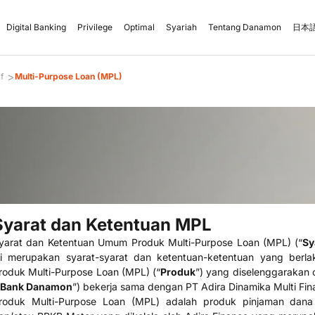
Digital Banking
Privilege
Optimal
Syariah
Tentang Danamon
日本語
>
f
Multi-Purpose Loan (MPL)
Syarat dan Ketentuan MPL
yarat dan Ketentuan Umum Produk Multi-Purpose Loan (MPL) (“
Sy
ni merupakan syarat-syarat dan ketentuan-ketentuan yang ber
roduk Multi-Purpose Loan (MPL) (“
Produk
”) yang diselenggarakan
Bank Danamon
”) bekerja sama dengan PT Adira Dinamika Multi Fin
roduk Multi-Purpose Loan (MPL) adalah produk pinjaman dana