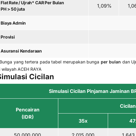
Flat Rate / Ujrah* CAR Per Bulan
1,09%
1,0
PH > 50 juta
Biaya Admin
Provisi
Asuransi Kendaraan
Bunga yang tertera pada tabel merupakan bunga
per bulan
dan Uj
i wilayah ACEH RAYA
Simulasi Cicilan
Simulasi Cicilan Pinjaman Jaminan 
Cicilan
Pencairan
(IDR)
35x
47
50.000.000
2.015.000
1.643