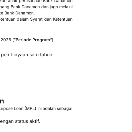
pakan anak perusahaan Bank Danamon
bang Bank Danamon dan juga melalui
ite Bank Danamon.
etentuan dalam Syarat dan Ketentuan
 2026 (“
Periode Program
”).
 pembiayaan satu tahun
en
rpose Loan (MPL) ini adalah sebagai
gan status aktif.