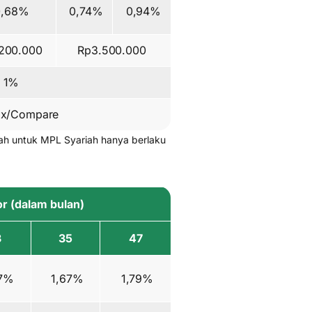
,68%
0,74%
0,94%
200.000
Rp3.500.000
1%
x/Compare
ah untuk MPL Syariah hanya berlaku
r (dalam bulan)
3
35
47
7%
1,67%
1,79%