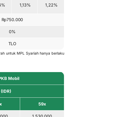
6%
1,13%
1,22%
Rp750.000
0%
TLO
rah untuk MPL Syariah hanya berlaku
BPKB Mobil
 (IDR)
x
59x
.000
1.530.000