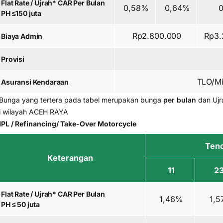
Flat Rate / Ujrah* CAR Per Bulan
0,58%
0,64%
0
PH ≤150 juta
Rp2.800.000
Rp3.
Biaya Admin
Provisi
TLO/Mi
Asuransi Kendaraan
Bunga yang tertera pada tabel merupakan bunga
per bulan
dan Ujr
i wilayah ACEH RAYA
PL / Refinancing/ Take-Over Motorcycle
Teno
Keterangan
11
2
Flat Rate / Ujrah* CAR Per Bulan
1,46%
1,5
PH ≤ 50 juta