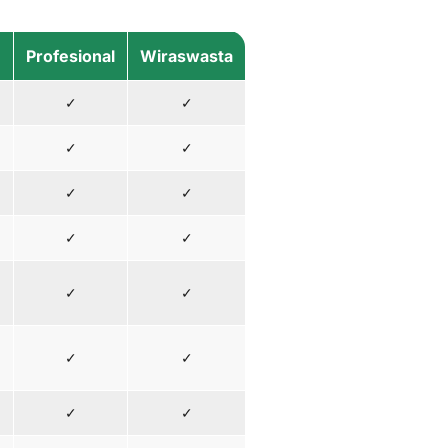
n
Profesional
Wiraswasta
✓
✓
✓
✓
✓
✓
✓
✓
✓
✓
✓
✓
✓
✓