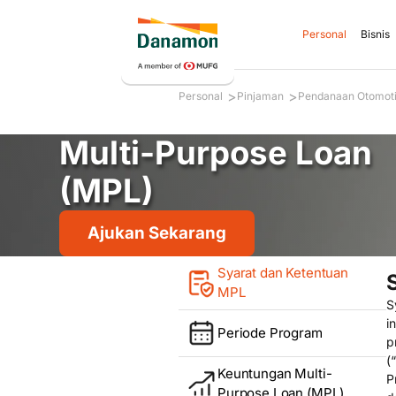
Personal
Bisnis
>
>
Personal
Pinjaman
Pendanaan Otomoti
Multi-Purpose Loan
(MPL)
Ajukan Sekarang
Syarat dan Ketentuan
MPL
S
i
Periode Program
p
(“
Keuntungan Multi-
P
Purpose Loan (MPL)