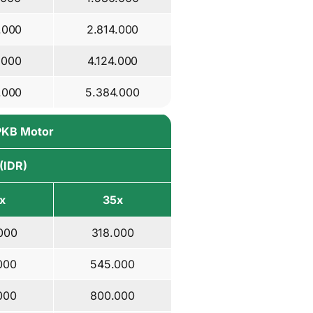
.000
2.814.000
.000
4.124.000
.000
5.384.000
BPKB Motor
 (IDR)
x
35x
000
318.000
000
545.000
000
800.000