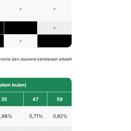
✓
✓
✓
✓
rovisi dan asuransi kendaraan adalah
dalam bulan)
35
47
59
,66%
0,71%
0,92%