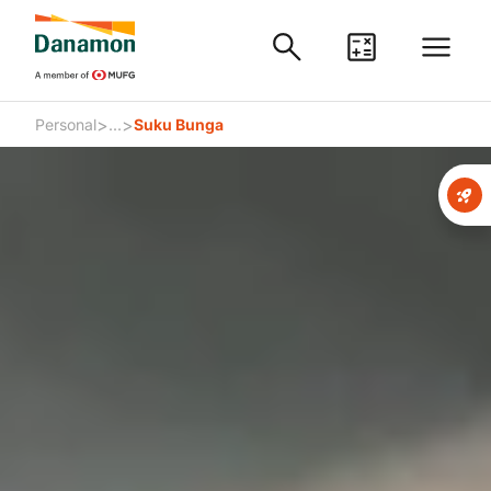
>
>
Personal
...
Suku Bunga