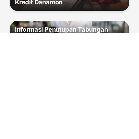
Kredit Danamon
Informasi Penutupan Tabungan
DanaKu
Informasi Tentang Penyesuaian
Status Rekening Nasabah
Daftar Pemenang Danamon Hadiah
Beruntun 2025 Periode 1 Februari –
31 Mei 2025