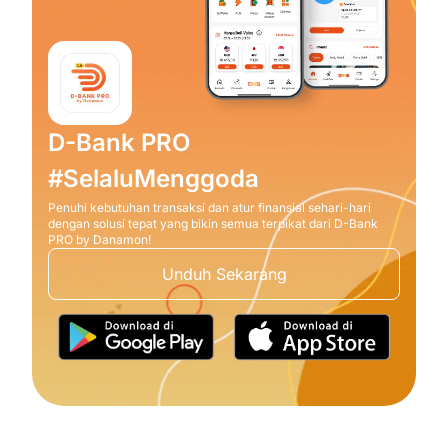
D-Bank PRO
#SelaluMenggoda
Penuhi kebutuhan transaksi dan atur finansial sehari-hari
dengan solusi tepat yang bikin semua terpikat dari D-Bank
PRO by Danamon!
Unduh Sekarang