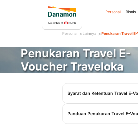
Personal
Bisnis
>
>
Personal
Lainnya
Penukaran Travel E
Penukaran Travel E-
Voucher Traveloka
Syarat dan Ketentuan Travel E-V
E-Voucher berlaku 1 tahun 
Panduan Penukaran Travel E-Vou
Traveloka Gift E-Voucher (
bentuk kode elektronik uni
Rupiah dan dapat digunakan
Voucher dapat digunakan un