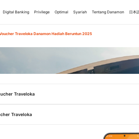
Digital Banking
Privilege
Optimal
Syariah
Tentang Danamon
日本語
-Voucher Traveloka Danamon Hadiah Beruntun 2025
oucher Traveloka
setelah tanggal penerbitan Voucher.
cher Traveloka
untuk selanjutnya disebut “Voucher”) adalah Voucher elektr
k yang memiliki nilai nominal tertentu yang diterbitkan ole
 oleh pengguna untuk bertransaksi di platform Traveloka d
tuk pemesanan produk Flight, Hotel, Xperience, Train, Bus,