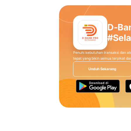
Transport, Car Rental pro
menggunakan Voucher sesua
Voucher dapat digunakan a
D-Ba
Kode Voucher harus dima
dilakukan atas pembelian 
#Sel
Setiap kode Voucher hanya u
nominal Voucher. Apabila ni
Penuhi kebutuhan transaksi dan atu
tidak dapat dikembalikan (
tepat yang bikin semua terpikat 
Beberapa kode Voucher da
terpisah. Voucher juga da
Unduh Sekarang
Voucher tidak berlaku untu
ulang, biaya cicilan dan b
Voucher dapat digunakan d
Masing-masing Voucher ber
Voucher, dengan masa berl
Setelah masa berlaku Vouch
diperbarui.
Voucher yang sudah pernah