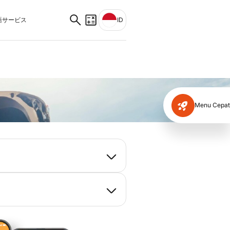
サービス
ID
Menu Cepat
onik yang diberikan dalam
h Traveloka dalam mata uang
i wilayah Republik Indonesia.
 Flight+Hotel, Airport