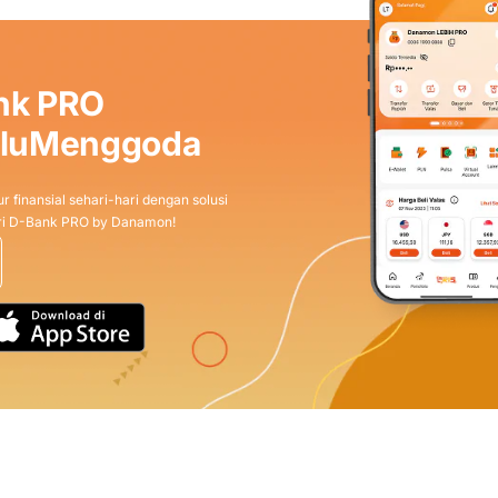
ducts on Traveloka. Traveloka berhak untuk mengubah prod
i dengan kebijakan tunggal Traveloka.
pabila pengguna telah masuk (login) dengan akun Penggun
nk PRO
sukan pada saat proses pemesanan guna memotong harga 
produk Traveloka pada Platform Traveloka.
aluMenggoda
ntuk 1 (satu) kali penggunaan dan dengan ketentuan nilai tr
lai transaksi lebih kecil dari nilai nominal Voucher maka sis
r finansial sehari-hari dengan solusi
non-refundable).
dari D-Bank PRO by Danamon!
pat digunakan secara bersamaan dalam satu pemesanan a
pat digabungkan dengan promo lainnya.
k produk tambahan (e.g., asuransi, bagasi tambahan dan lai
iaya tambahan lainnya yang timbul sehubungan dengan transa
i Aplikasi Traveloka untuk iOS/Android dengan semua me
laku sejak tanggal penerbitan Voucher sampai dengan tan
aku Voucher maksimal 1 (satu) tahun sejak tanggal penerbi
er berakhir, maka Voucher tersebut tidak berlaku lagi dan 
 digunakan tidak dapat dikembalikan (non-refundable) dan