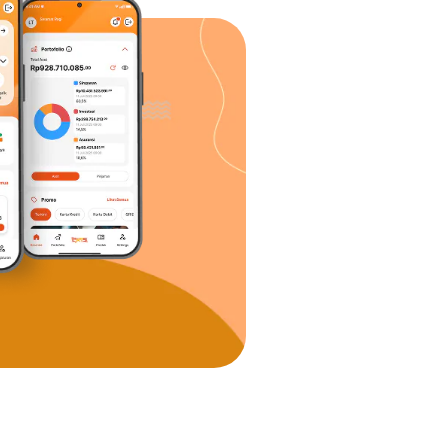
uk-produk yang dapat dibeli
a pada Platform Traveloka.
pembayaran yang akan
ansaksi lebih besar dari nilai
a dari nilai Voucher tersebut
tau untuk pemesanan yang
n-lain), biaya penjadwalan
ksi tersebut.
tode pembayaran.
ggal berakhirnya masa berlaku
tan Voucher.
tidak dapat diperpanjang atau
 dilakukan penjadwalan ulang