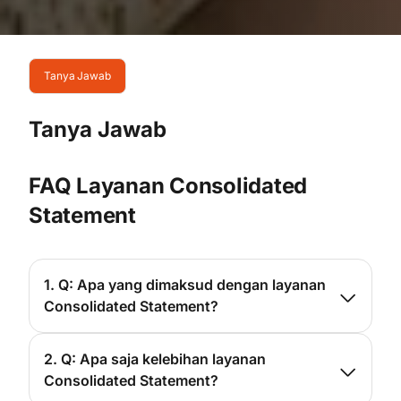
Tanya Jawab
Tanya Jawab
FAQ Layanan Consolidated
Statement
1. Q: Apa yang dimaksud dengan layanan
Consolidated Statement?
A: Consolidated Statement adalah laporan
gabungan untuk seluruh produk keuangan
2. Q: Apa saja kelebihan layanan
yang Anda miliki di Bank Danamon yang
Consolidated Statement?
terkonsolidasi dalam 1 (satu) dokumen, mulai