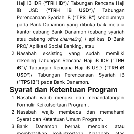
Haji iB IDR (“
TRH iB
”)/ Tabungan Rencana Haji
iB USD (“
TRH iB USD
”)/ Tabungan
Perencanaan Syariah iB (“
TPS iB
”) sebelumnya
pada Bank Danamon yang dibuka baik melalui
kantor cabang Bank Danamon (cabang syariah
atau cabang
) / aplikasi D-Bank
office channeling
PRO/ Aplikasi Social Banking, atau
Nasabah eksisting yang sudah memiliki
rekening Tabungan Rencana Haji iB IDR (“
TRH
iB
”)/ Tabungan Rencana Haji iB USD (“
TRH iB
USD
”)/ Tabungan Perencanaan Syariah iB
(“
TPS iB
”) pada Bank Danamon.
Syarat dan Ketentuan Program
Nasabah wajib mengisi dan menandatangani
Formulir Keikutsertaan Program.
Nasabah wajib membaca dan memahami
Syarat dan Ketentuan Umum Program.
Bank Danamon berhak menolak atau
membatalkan keikutsertaan Nasabah atas