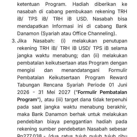
ketentuan Program. Hadiah diberikan ke
nasabah di cabang pembukaan rekening TRH
iB/ TPS iB/ TRH iB USD. Nasabah bisa
mendapatkan Informasi ini di cabang Bank
Danamon (Syariah atau Office Channeling).
Jika Nasabah: (i) melakukan penutupan
rekening TRH iB/ TRH iB USD/ TPS iB selama
jangka waktu menabung; dan (ii) melakukan
pembatalan keikutsertaan atas Program dengan
mengisi dan menandatangani Formulir
Pembatalan Keikutsertaan Program Reward
Tabungan Rencana Syariah Periode 01 Juni
2026 - 31 Mei 2027 (”
Formulir Pembatalan
Program
”), atau (iii) target dana tidak terpenuhi
pada saat jangka waktu menabung berakhir,
maka Bank Danamon berhak untuk melakukan
pendebitan biaya penggantian hadiah pada
rekening sumber pendebetan Nasabah sebesar
Rp277.038,- (dua ratus tujuh puluh tujuh ribu