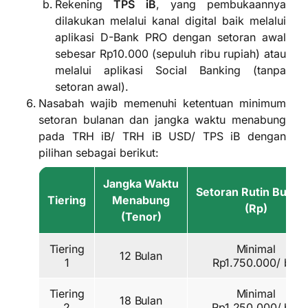
Rekening
TPS iB
, yang pembukaannya
dilakukan melalui kanal digital baik melalui
aplikasi D-Bank PRO dengan setoran awal
sebesar Rp10.000 (sepuluh ribu rupiah) atau
melalui aplikasi Social Banking (tanpa
setoran awal).
Nasabah wajib memenuhi ketentuan minimum
setoran bulanan dan jangka waktu menabung
pada TRH iB/ TRH iB USD/ TPS iB dengan
pilihan sebagai berikut:
Jangka Waktu
Setoran Rutin Bulan
Tiering
Menabung
(Rp)
(Tenor)
Tiering
Minimal
12 Bulan
1
Rp1.750.000/ bln
Tiering
Minimal
18 Bulan
2
Rp1.250.000/ bln