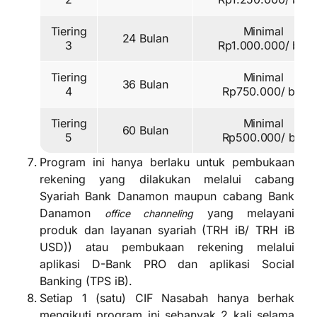
Tiering
Minimal
24 Bulan
3
Rp1.000.000/ bln
Tiering
Minimal
36 Bulan
4
Rp750.000/ bln
Tiering
Minimal
60 Bulan
5
Rp500.000/ bln
Program ini hanya berlaku untuk pembukaan
rekening yang dilakukan melalui cabang
Syariah Bank Danamon maupun cabang Bank
Danamon
yang melayani
office channeling
produk dan layanan syariah (TRH iB/ TRH iB
USD)) atau pembukaan rekening melalui
aplikasi D-Bank PRO dan aplikasi Social
Banking (TPS iB).
Setiap 1 (satu) CIF Nasabah hanya berhak
mengikuti program ini sebanyak 2 kali selama