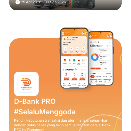
29 Apr 2026 - 30 Sep 2026
D-Bank PRO
#SelaluMenggoda
Penuhi kebutuhan transaksi dan atur finansial sehari-hari
dengan solusi tepat yang bikin semua terpikat dari D-Bank
PRO by Danamon!