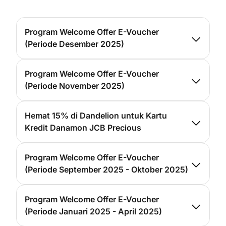
Program Welcome Offer E-Voucher
(Periode Desember 2025)
A. Deskripsi Program
Syarat dan Ketentuan Umum Program
Program Welcome Offer E-Voucher
Welcome Offer Kartu Kredit Danamon JCB
(Periode November 2025)
Precious (“
Syarat dan Ketentuan Umum
Program
”) ini merupakan syarat-syarat dan
A. Deskripsi Program
ketentuan-ketentuan yang berlaku bagi Peserta
Syarat dan Ketentuan Umum Program
Hemat 15% di Dandelion untuk Kartu
Program yang mengikuti Program Welcome
Welcome Offer Kartu Kredit Danamon JCB
Kredit Danamon JCB Precious
Offer Kartu Kredit Danamon JCB Precious
Precious (“
Syarat dan Ketentuan Umum
(“
Program
”) yang diselenggarakan oleh PT
Program
”) ini merupakan syarat-syarat dan
Untuk info lebih lanjut silakan
klik di sini
Bank Danamon Indonesia Tbk (“
Bank
”).
ketentuan-ketentuan yang berlaku bagi Peserta
Program Welcome Offer E-Voucher
Program yang mengikuti Program Welcome
(Periode September 2025 - Oktober 2025)
Offer Kartu Kredit Danamon JCB Precious
Peserta Program dengan ini setuju dan
(“
Program
”) yang diselenggarakan oleh PT
mengikatkan diri terhadap seluruh ketentuan
A. Deskripsi Program
Bank Danamon Indonesia Tbk (“
Bank
”).
dalam Syarat dan Ketentuan Umum Program
Syarat dan Ketentuan Umum Program
Program Welcome Offer E-Voucher
sebagai berikut:
Welcome Offer Kartu Kredit Danamon JCB
(Periode Januari 2025 - April 2025)
Peserta Program dengan ini setuju dan
Precious (“Syarat dan Ketentuan Umum