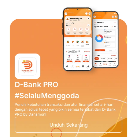
lebih kecil daripada nilai Hadiah, maka sisa
membaca, memahami, dan menyetujui
Program ini, Peserta Program setuju
E. Mekanisme Pemberian Hadiah Program
yang sama dengan yang tertera
Periode Program berlangsung, maka
kesatuan yang tidak terpisahkan dari Syarat dan
nilai Hadiah akan hangus dan tidak dapat
untuk mengikuti Program dan tunduk pada
Hadiah akan diberikan maksimal 90
bahwa Bank berhak untuk tidak
pada Kartu. Apabila terdapat
Ketentuan Umum Program.
Peserta Program dianggap telah
digunakan dan/atau dikembalikan.
Syarat dan Ketentuan Umum Program ini.
(sembilan puluh) hari kalender sejak bulan
memberikan Hadiah.
Syarat dan Ketentuan Umum Program ini
perbedaan nama pada tiket
membaca, memahami, dan menyetujui
Hadiah tidak dapat dipindahtangankan dan
Atas Transaksi yang dilakukan Peserta
Periode Transaksi berakhir. Berikut ilustrasi
Berikut ilustrasi Program ini:
merupakan satu kesatuan dan merupakan bagian
penerbangan dengan nama pada
untuk mengikuti Program dan tunduk pada
diuangkan.
yang tidak terpisahkan dari “Syarat-Syarat dan
Program tersebut merupakan bukti yang
untuk periode kartu disetujui dan
TM
Kartu, maka akses LoungeKey
Syarat dan Ketentuan Umum Program ini.
Hadiah memiliki jangka waktu kedaluwarsa
Ketentuan-Ketentuan Umum Keanggotaan Kartu
Tanggal Kartu
Tanggal Kartu
sah atas keikutsertaan Peserta Program
diterbitkan serta Periode Transaksi:
atau JCB Airport Lounge
Simulasi
Atas Transaksi yang dilakukan Peserta
sesuai dengan tanggal kedaluwarsa yang
Kredit Danamon,” “Syarat dan Ketentuan Umum
Diajukan
Disetujui
pada Program ini dan persetujuan Peserta
Services tidak dapat diberikan;
Program tersebut merupakan bukti yang
Rekening dan Layanan Perbankan PT Bank
tercantum pada Hadiah yang dikirim
Periode Transaks
Program untuk tunduk pada Syarat dan
TM
Staf LoungeKey
atau JCB
Tanggal Kartu Disetujui
sah atas keikutsertaan Peserta Program
Danamon Indonesia Tbk,” dan “Syarat-Syarat
melalui pesan singkat (SMS atau
Tidak
(90 Hari Kalender
Ketentuan Umum Program.
Airport Lounge Services akan
25 Agustus
1 September
dan Ketentuan-Ketentuan Umum Keanggotaan
(Account Open Date)
pada Program ini dan persetujuan Peserta
Whatsapp), sehingga jika tidak digunakan
memenuhi
Sejak Kartu Disetuju
2025
2025
Kartu Danamon.” Syarat dan ketentuan tersebut
memasukkan informasi nomor
Program untuk tunduk pada Syarat dan
persyaratan
dalam kurun waktu tersebut, maka akan
E. Mekanisme Pemberian Hadiah Program
tetap berlaku sepanjang tidak diatur lain dalam
Kartu pada sistem dan
19 Januari 2025 – 1
Ketentuan Umum Program.
hilang/hangus/kedaluwarsa.
19 Januari 2025
Hadiah akan diberikan maksimal 60 (enam
Syarat dan Ketentuan Umum Program ini.
D-Bank PRO
April 2025
mengenakan USD 1 (satu dolar
Hadiah bukan merupakan produk dan
puluh) hari kalender sejak bulan Periode
Pemegang Kartu dengan ini setuju dan mengakui
1 Februari 2025 - 2 
Amerika Serikat) untuk
E. Mekanisme Pemberian Hadiah Program
1 Februari 2025
#SelaluMenggoda
tanggung jawab Bank Danamon sehingga
Memenuhi
1 September
15 September
bahwa Bank Danamon berhak untuk
Transaksi berakhir. Berikut ilustrasi untuk
2025
mengetahui Kartu dalam keadaan
Hadiah akan diberikan maksimal 60 (enam
persyaratan
2025
2025
memperbaiki/mengubah/melengkapi Syarat dan
sepenuhnya merupakan tanggung jawab
3 Maret 2025 – 1 Ju
periode kartu disetujui dan diterbitkan
Penuhi kebutuhan transaksi dan atur finansial sehari-hari
3 Maret 2025
aktif atau tidak. Biaya USD 1
puluh) hari kalender sejak bulan Periode
Ketentuan Umum Program ini. Setiap
2025
dengan solusi tepat yang bikin semua terpikat dari D-Bank
dari Traveloka. Untuk syarat dan ketentuan
serta Periode Transaksi:
(satu dolar Amerika Serikat)
Transaksi berakhir. Berikut ilustrasi untuk
PRO by Danamon!
perubahan/penambahan/pembaharuan atas
Hadiah akan diberikan melalui pesan
lain terkait penggunaan Hadiah yang tidak
Syarat dan Ketentuan Umum Program ini akan
hanya untuk otorisasi dan tidak
periode kartu disetujui dan diterbitkan
singkat (SMS atau Whatsapp) ke nomor
Tidak
Unduh Sekarang
dicantumkan disini, dapat mengikuti syarat
Periode Transaks
25 Oktober
1 November
diberitahukan melalui media komunikasi yang
Tanggal Kartu Disetujui
akan terjadi pemotongan pada
serta Periode Transaksi:
memenuhi
telepon seluler Pemegang Kartu yang
dan ketentuan dari Traveloka yang dapat
(60 Hari Kalender
2025
2025
tersedia pada Bank Danamon. Dalam hal
(
)
Kartu;
persyaratan
Account Open Date