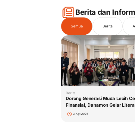
Berita dan Inform
Semua
Berita
A
Berita
Dorong Generasi Muda Lebih Ce
Finansial, Danamon Gelar Litera
Keuangan dan Revitalisasi
3 Agt 2026
Perpustakaan di Jambi