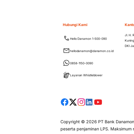
Hubungi Kami
Kant
Jl. H.
Hello Danamon 1-500-090
Kuning
DKI Ja
hellodanamon@danamon.co.id
0858-1150-0090
Layanan Whistleblower
Copyright © 2026 PT Bank Danamon I
peserta penjaminan LPS. Maksimum ni