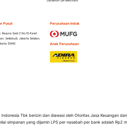
Danamon QR Merchant
or Pusat
Perusahaan Induk
 R. Rasuna Said C No.10 Karet
an, Setiabudi, Jakarta Selatan,
Anak Perusahaan
karta 12940
ndonesia Tbk berizin dan diawasi oleh Otoritas Jasa Keuangan dan
lai simpanan yang dijamin LPS per nasabah per bank adalah Rp2 mi