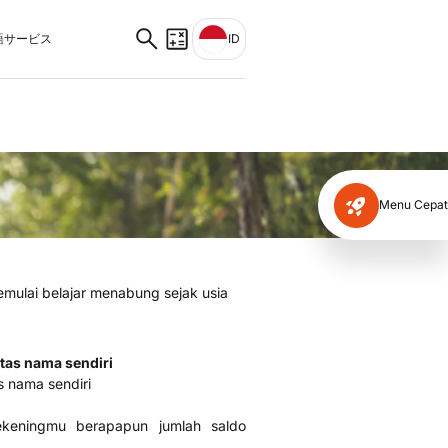
サービス
ID
Menu Cepat
ulai belajar menabung sejak usia
tas nama sendiri
 nama sendiri
ekeningmu berapapun jumlah saldo