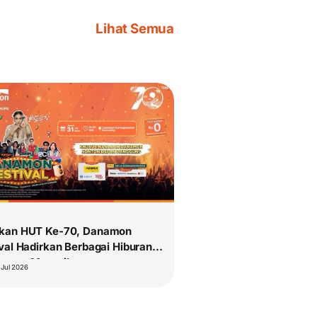
Lihat Semua
kan HUT Ke-70, Danamon
val Hadirkan Berbagai Hiburan
Promo Menarik
 Jul 2026