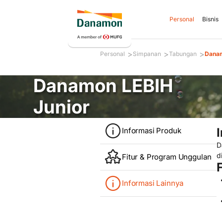
Personal
Bisnis
>
>
>
Personal
Simpanan
Tabungan
Danam
Danamon LEBIH
Junior
Informasi Produk
D
d
Fitur & Program Unggulan
Informasi Lainnya