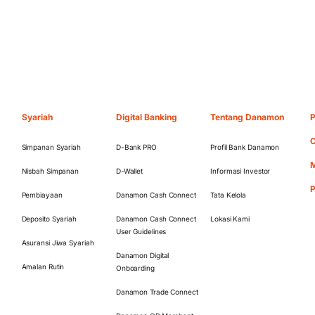
Syariah
Digital Banking
Tentang Danamon
P
O
Simpanan Syariah
D-Bank PRO
Profil Bank Danamon
M
Nisbah Simpanan
D-Wallet
Informasi Investor
Pembiayaan
Danamon Cash Connect
Tata Kelola
Deposito Syariah
Danamon Cash Connect
Lokasi Kami
User Guidelines
Asuransi Jiwa Syariah
Danamon Digital
Amalan Rutin
Onboarding
Danamon Trade Connect