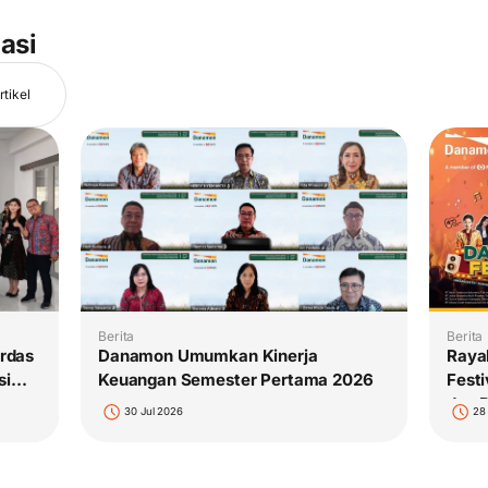
asi
rtikel
Berita
Berita
Raya
Danamon Umumkan Kinerja
rdas
Festi
Keuangan Semester Pertama 2026
si
dan 
28
30 Jul 2026