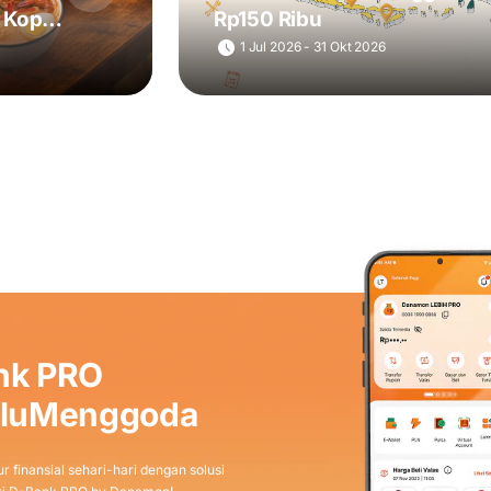
 Kopi
Rp150 Ribu
1 Jul 2026 - 31 Okt 2026
nk PRO
aluMenggoda
r finansial sehari-hari dengan solusi