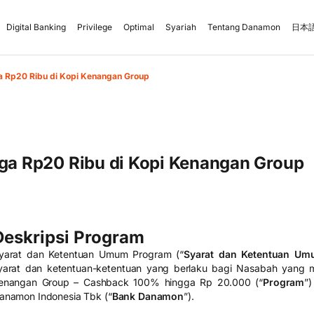
Digital Banking
Privilege
Optimal
Syariah
Tentang Danamon
日本語
 Rp20 Ribu di Kopi Kenangan Group
a Rp20 Ribu di Kopi Kenangan Group
Deskripsi Program
yarat dan Ketentuan Umum Program (“
Syarat dan Ketentuan U
yarat dan ketentuan-ketentuan yang berlaku bagi Nasabah yang m
enangan Group – Cashback 100% hingga Rp 20.000 (“
Program
”
anamon Indonesia Tbk (“
Bank Danamon
”).