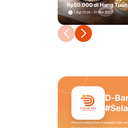
Rp50.000 di Hang Tuah
& Toastery
1 Agt 2026 - 31 Mei 2027
D-Ba
#Sel
Penuhi kebutuhan transaksi dan atu