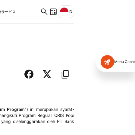
サービス
ID
Menu Cepat
mum Program
”) ini merupakan syarat-
engikuti Program Regular QRIS Kopi
) yang diselenggarakan oleh PT Bank