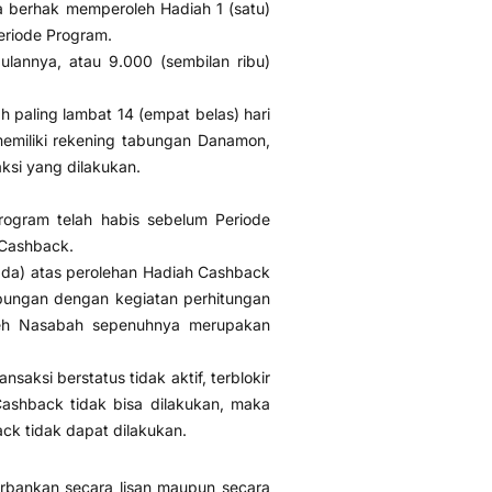
ya berhak memperoleh Hadiah 1 (satu)
Periode Program.
ulannya, atau 9.000 (sembilan ribu)
 paling lambat 14 (empat belas) hari
 memiliki rekening tabungan Danamon,
si yang dilakukan.
ogram telah habis sebelum Periode
 Cashback.
ada) atas perolehan Hadiah Cashback
bungan dengan kegiatan perhitungan
leh Nasabah sepenuhnya merupakan
aksi berstatus tidak aktif, terblokir
ashback tidak bisa dilakukan, maka
k tidak dapat dilakukan.
bankan secara lisan maupun secara