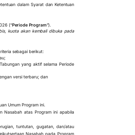
etentuan dalam Syarat dan Ketentuan
026 (“
Periode Program
”).
abis, kuota akan kembali dibuka pada
teria sebagai berikut:
au;
Tabungan yang aktif selama Periode
engan versi terbaru; dan
uan Umum Program ini.
 Nasabah atas Program ini apabila
ugian, tuntutan, gugatan, dan/atau
keikutsertaan Nasabah pada Program