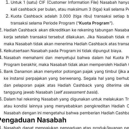
Untuk 1 (satu) CIF (Customer Information File) Nasabah han
kali cashback per bulan, atau maksimum 3 (tiga) kali selama 
Kuota Cashback adalah 3.000 (tiga ribu) transaksi setiap b
transaksi selama Periode Program (“
Kuota Program
”).
Hadiah Cashback akan dikreditkan ke rekening tabungan Nasabah
kerja setelah transaksi tersebut dilakukan. Jika Nasabah tidak
maka Nasabah tidak akan menerima Hadiah Cashback atas transak
Keikutsertaan Nasabah pada Program ini tidak dipungut biaya.
Nasabah memahami dan menyetujui bahwa dalam hal Kuota Pr
Program berakhir, maka Nasabah tidak akan memperoleh Hadiah
Bank Danamon akan menyetor potongan pajak yang timbul (jika 
ke instansi perpajakan yang berwenang. Segala hal yang berhu
dan pelaporan pajak atas Hadiah Cashback yang diterima o
tanggung jawab Nasabah (
self assessment basis
).
Dalam hal rekening Nasabah yang digunakan untuk melakukan Trans
atau kondisi lainnya yang menyebabkan pengkreditan Hadiah C
Nasabah dengan ini mengetahui bahwa pemberian Hadiah Cashbac
Pengaduan Nasabah
Nasabah dapat mengajukan pengaduan atas produk/layanan per