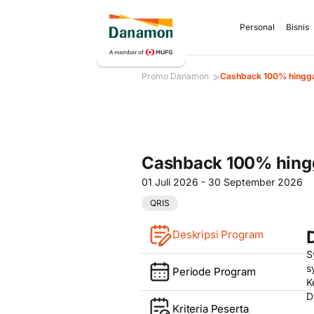
Personal
Bisnis
>
Promo Danamon
Cashback 100% hingga
Cashback 100% hingg
01 Juli 2026 - 30 September 2026
QRIS
Deskripsi Program
S
s
Periode Program
K
D
Kriteria Peserta