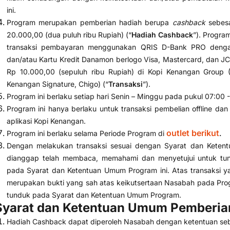
ini.
Program merupakan pemberian hadiah berupa
cashback
sebesa
20.000,00 (dua puluh ribu Rupiah) (“
Hadiah Cashback
”). Progra
transaksi pembayaran menggunakan QRIS D-Bank PRO denga
dan/atau Kartu Kredit Danamon berlogo Visa, Mastercard, dan J
Rp 10.000,00 (sepuluh ribu Rupiah) di Kopi Kenangan Group 
Kenangan Signature, Chigo) (“
Transaksi
”).
Program ini berlaku setiap hari Senin – Minggu pada pukul 07:00 
Program ini hanya berlaku untuk transaksi pembelian offline dan 
aplikasi Kopi Kenangan.
outlet berikut
Program ini berlaku selama Periode Program di
.
Dengan melakukan transaksi sesuai dengan Syarat dan Kete
dianggap telah membaca, memahami dan menyetujui untuk tu
pada Syarat dan Ketentuan Umum Program ini. Atas transaksi y
merupakan bukti yang sah atas keikutsertaan Nasabah pada Pro
tunduk pada Syarat dan Ketentuan Umum Program.
Syarat dan Ketentuan Umum Pemberia
Hadiah Cashback dapat diperoleh Nasabah dengan ketentuan seb