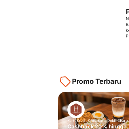
N
B
k
P
Promo Terbaru
Kartu Kredit, QRIS, Kartu Debit, Charg
Cashback 20% hingga