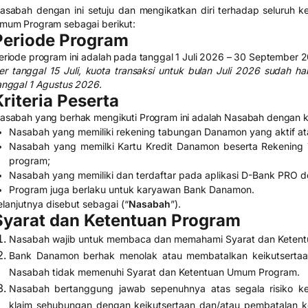
asabah dengan ini setuju dan mengikatkan diri terhadap seluruh k
mum Program sebagai berikut:
Periode Program
eriode program ini adalah pada tanggal 1 Juli 2026 – 30 September 2
er tanggal 15 Juli, kuota transaksi untuk bulan Juli 2026 sudah h
anggal 1 Agustus 2026.
Kriteria Peserta
asabah yang berhak mengikuti Program ini adalah Nasabah dengan kri
Nasabah yang memiliki rekening tabungan Danamon yang aktif at
Nasabah yang memilki Kartu Kredit Danamon beserta Rekening 
program;
Nasabah yang memiliki dan terdaftar pada aplikasi D-Bank PRO d
Program juga berlaku untuk karyawan Bank Danamon.
elanjutnya disebut sebagai (“
Nasabah
”).
Syarat dan Ketentuan Program
Nasabah wajib untuk membaca dan memahami Syarat dan Ketent
Bank Danamon berhak menolak atau membatalkan keikutsertaan
Nasabah tidak memenuhi Syarat dan Ketentuan Umum Program.
Nasabah bertanggung jawab sepenuhnya atas segala risiko ker
klaim sehubungan dengan keikutsertaan dan/atau pembatalan 