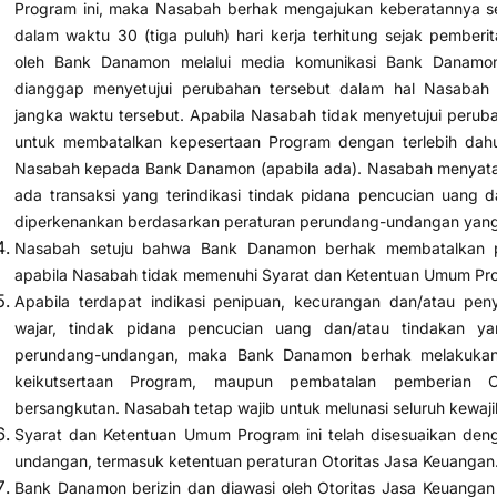
Program ini, maka Nasabah berhak mengajukan keberatannya s
dalam waktu 30 (tiga puluh) hari kerja terhitung sejak pember
oleh Bank Danamon melalui media komunikasi Bank Danamo
dianggap menyetujui perubahan tersebut dalam hal Nasabah
jangka waktu tersebut. Apabila Nasabah tidak menyetujui peru
untuk membatalkan kepesertaan Program dengan terlebih dahu
Nasabah kepada Bank Danamon (apabila ada). Nasabah menyata
ada transaksi yang terindikasi tindak pidana pencucian uang d
diperkenankan berdasarkan peraturan perundang-undangan yang 
Nasabah setuju bahwa Bank Danamon berhak membatalkan p
apabila Nasabah tidak memenuhi Syarat dan Ketentuan Umum Pr
Apabila terdapat indikasi penipuan, kecurangan dan/atau peny
wajar, tindak pidana pencucian uang dan/atau tindakan ya
perundang-undangan, maka Bank Danamon berhak melakukan 
keikutsertaan Program, maupun pembatalan pemberian
bersangkutan. Nasabah tetap wajib untuk melunasi seluruh kewa
Syarat dan Ketentuan Umum Program ini telah disesuaikan den
undangan, termasuk ketentuan peraturan Otoritas Jasa Keuangan
Bank Danamon berizin dan diawasi oleh Otoritas Jasa Keuangan 