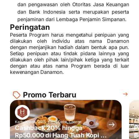
dan pengawasan oleh Otoritas Jasa Keuangan
dan Bank Indonesia serta merupakan peserta
penjaminan dari Lembaga Penjamin Simpanan.
Peringatan
Peserta Program harus mengetahui penipuan yang
dilakukan oleh individu atas nama Danamon
dengan menjanjikan hadiah dalam bentuk apa pun.
Setiap penipuan atau tindak pidana lainnya yang
dilakukan oleh pihak lain/pihak ketiga yang terkait
dengan atau atas nama Program berada di luar
kewenangan Danamon.
Promo Terbaru
Kartu Kredit, QRIS, Kartu Debit, Charge
Ka
Cashback 20% hingga
P
Rp50.000 di Hang Tuah Kopi &
B