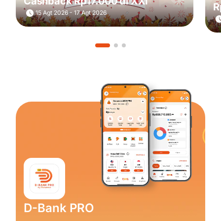
Cashback Rp17.000 di XXI
R
15 Agt 2026 - 17 Agt 2026
D-Bank PRO