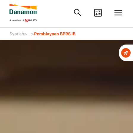
>
>
Syariah
...
Pembiayaan BPRS iB