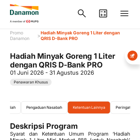
Promo
Hadiah Minyak Goreng 1 Liter dengan
>
Danamon
QRIS D-Bank PRO
Hadiah Minyak Goreng 1 Liter
dengan QRIS D-Bank PRO
01 Juni 2026 - 31 Agustus 2026
Penawaran Khusus
n Hadiah
Pengaduan Nasabah
Ketentuan Lainnya
Peringatan
Deskripsi Program
Syarat dan Ketentuan Umum Program ‘Hadiah