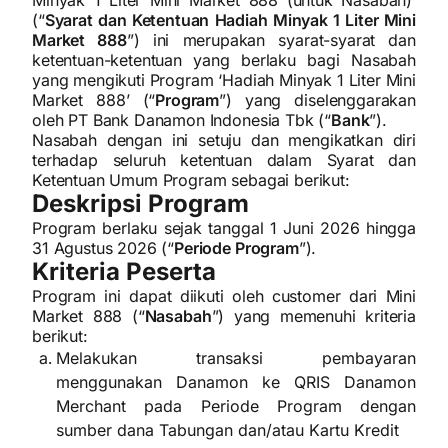
Minyak 1 Liter Mini Market 888 (untuk Nasabah)’
(“
Syarat dan Ketentuan Hadiah Minyak 1 Liter Mini
Market 888
”) ini merupakan syarat-syarat dan
ketentuan-ketentuan yang berlaku bagi Nasabah
yang mengikuti Program ‘Hadiah Minyak 1 Liter Mini
Market 888’ (“
Program
”) yang diselenggarakan
oleh PT Bank Danamon Indonesia Tbk (“
Bank
”).
Nasabah dengan ini setuju dan mengikatkan diri
terhadap seluruh ketentuan dalam Syarat dan
Ketentuan Umum Program sebagai berikut:
Deskripsi Program
Program berlaku sejak tanggal 1 Juni 2026 hingga
31 Agustus 2026 (“
Periode Program
”).
Kriteria Peserta
Program ini dapat diikuti oleh customer dari Mini
Market 888 (“
Nasabah
”) yang memenuhi kriteria
berikut:
Melakukan transaksi pembayaran
menggunakan Danamon ke QRIS Danamon
Merchant pada Periode Program dengan
sumber dana Tabungan dan/atau Kartu Kredit