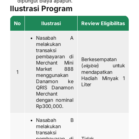
dipungut biaya apapun.
Ilustrasi Program
No
Ilustrasi
Review Eligibilitas
Nasabah A
melakukan
transaksi
pembayaran di
Berkesempatan
Merchant Mini
(
) untuk
eligible
Market 888
1
mendapatkan
menggunakan
Hadiah Minyak 1
Danamon ke
Liter
QRIS Danamon
Merchant
dengan nominal
Rp300,000.
Nasabah B
melakukan
transaksi
pembayaran di
Tidak