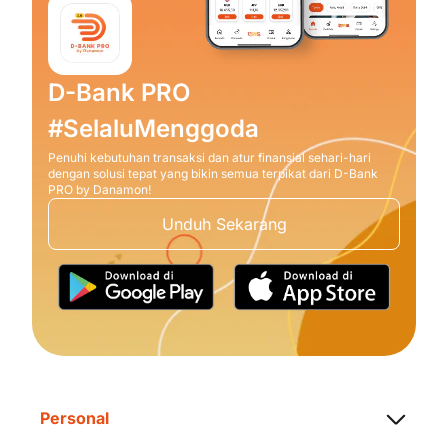
D-Bank PRO
#SelaluMenggoda
Penuhi kebutuhan transaksi dan atur finansial sehari-hari
dengan solusi tepat yang bikin semua terpikat dari D-Bank
PRO by Danamon!
Unduh Sekarang
Personal