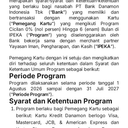
merupakan syarat-syarat dan ketentuan-ketentuan
yang berlaku bagi nasabah PT Bank Danamon
Indonesia Tbk (“
Bank
”) yang memiliki dan
bertransaksi dengan menggunakan Kartu
(“
Pemegang Kartu
”) yang mengikuti Program
Cicilan 0% (nol persen) Hingga 6 (enam) Bulan di
IPEKA (“
Program
”) yang diselenggarakan oleh
Bank bekerja sama dengan merchant partner
Yayasan Iman, Pengharapan, dan Kasih (”
IPEKA
”).
Pemegang Kartu dengan ini setuju dan mengikatkan
diri terhadap seluruh ketentuan dalam Syarat dan
Ketentuan Umum Program sebagai berikut:
Periode Program
Program dilaksanakan selama periode tanggal 1
Agustus 2026 sampai dengan 31 Juli 2027
(“
Periode Program
”).
Syarat dan Ketentuan Program
Program berlaku bagi Pemegang Kartu sebagai
berikut: Kartu Kredit Danamon berlogo Visa,
Mastercard, JCB, & American Express dan