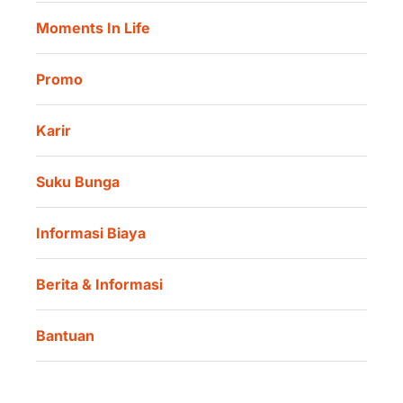
Moments In Life
Danamon QR Merchant
Promo
Karir
Suku Bunga
Informasi Biaya
Berita & Informasi
Bantuan