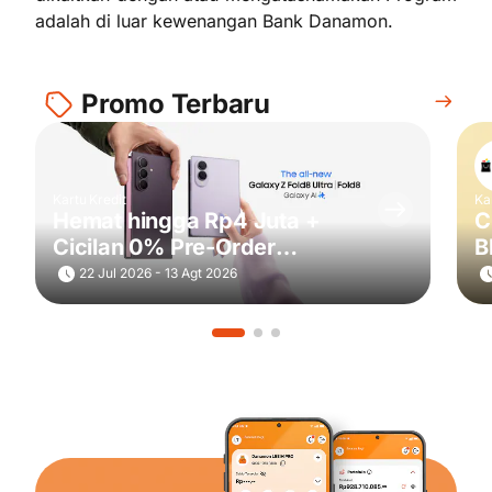
adalah di luar kewenangan Bank Danamon.
Promo Terbaru
Kartu Kredit
Ka
Hemat hingga Rp4 Juta +
C
Cicilan 0% Pre-Order
B
Samsung Galaxy Z Fold8 Ultra
22 Jul 2026 - 13 Agt 2026
| Fold8