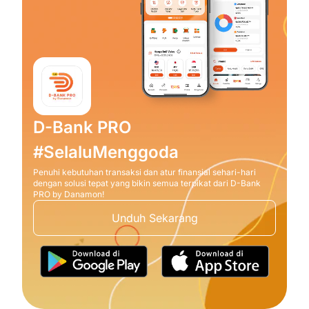
D-Bank PRO
#SelaluMenggoda
Penuhi kebutuhan transaksi dan atur finansial sehari-hari
dengan solusi tepat yang bikin semua terpikat dari D-Bank
PRO by Danamon!
Unduh Sekarang