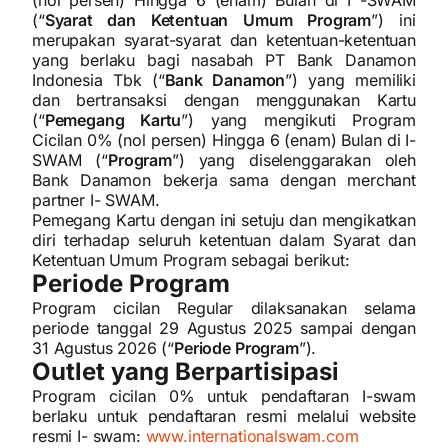
(nol persen) Hingga 6 (enam) Bulan di I -SWAM
(“
Syarat dan Ketentuan Umum Program
”) ini
merupakan syarat-syarat dan ketentuan-ketentuan
yang berlaku bagi nasabah PT Bank Danamon
Indonesia Tbk (“
Bank Danamon
”) yang memiliki
dan bertransaksi dengan menggunakan Kartu
(“
Pemegang Kartu
”) yang mengikuti Program
Cicilan 0% (nol persen) Hingga 6 (enam) Bulan di I-
SWAM (“
Program
”) yang diselenggarakan oleh
Bank Danamon bekerja sama dengan merchant
partner I- SWAM.
Pemegang Kartu dengan ini setuju dan mengikatkan
diri terhadap seluruh ketentuan dalam Syarat dan
Ketentuan Umum Program sebagai berikut:
Periode Program
Program cicilan Regular dilaksanakan selama
periode tanggal 29 Agustus 2025 sampai dengan
31 Agustus 2026 (“
Periode Program
”).
Outlet yang Berpartisipasi
Program cicilan 0% untuk pendaftaran I-swam
berlaku untuk pendaftaran resmi melalui website
resmi I- swam:
www.internationalswam.com