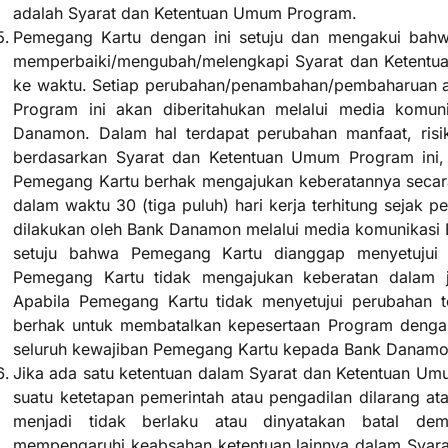
adalah Syarat dan Ketentuan Umum Program.
Pemegang Kartu dengan ini setuju dan mengakui bah
memperbaiki/mengubah/melengkapi Syarat dan Ketentua
ke waktu. Setiap perubahan/penambahan/pembaharuan a
Program ini akan diberitahukan melalui media komun
Danamon. Dalam hal terdapat perubahan manfaat, risik
berdasarkan Syarat dan Ketentuan Umum Program ini, 
Pemegang Kartu berhak mengajukan keberatannya secar
dalam waktu 30 (tiga puluh) hari kerja terhitung sejak 
dilakukan oleh Bank Danamon melalui media komunikas
setuju bahwa Pemegang Kartu dianggap menyetujui 
Pemegang Kartu tidak mengajukan keberatan dalam j
Apabila Pemegang Kartu tidak menyetujui perubahan 
berhak untuk membatalkan kepesertaan Program dengan
seluruh kewajiban Pemegang Kartu kepada Bank Danamon
Jika ada satu ketentuan dalam Syarat dan Ketentuan Um
suatu ketetapan pemerintah atau pengadilan dilarang at
menjadi tidak berlaku atau dinyatakan batal dem
mempengaruhi keabsahan ketentuan lainnya dalam Syar