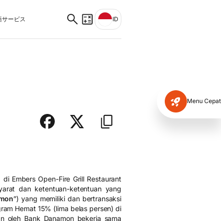
サービス
ID
Menu Cepat
i Embers Open-Fire Grill Restaurant
syarat dan ketentuan-ketentuan yang
amon
”) yang memiliki dan bertransaksi
gram Hemat 15% (lima belas persen) di
kan oleh Bank Danamon bekerja sama