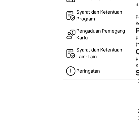
d
Syarat dan Ketentuan
P
Program
K
Pengaduan Pemegang
Kartu
P
(“
Syarat dan Ketentuan
Lain-Lain
P
K
Peringatan