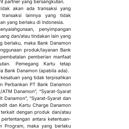
t partner yang bersangkutan.
idak akan ada transaksi yang
 transaksi lainnya yang tidak
n yang berlaku di Indonesia.
penyalahgunaan, penyimpangan
 uang dan/atau tindakan lain yang
ng berlaku, maka Bank Danamon
enggunaan produk/layanan Bank
 pembatalan pemberian manfaat
tan. Pemegang Kartu tetap
da Bank Danamon (apabila ada).
kesatuan yang tidak terpisahkan
nan Perbankan PT Bank Danamon
t/ATM Danamon”, “Syarat-Syarat
t Danamon”, “Syarat-Syarat dan
edit dan Kartu Charge Danamon
 terkait dengan produk dan/atau
pertentangan antara ketentuan-
um Program, maka yang berlaku