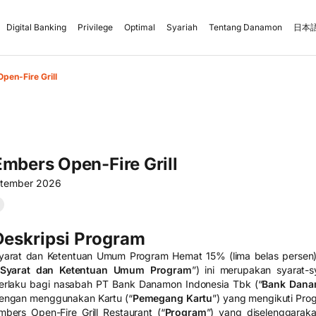
Digital Banking
Privilege
Optimal
Syariah
Tentang Danamon
日本語
pen-Fire Grill
mbers Open-Fire Grill
ptember 2026
Deskripsi Program
yarat dan Ketentuan Umum Program Hemat 15% (lima belas persen) d
Syarat dan Ketentuan Umum Program
”) ini merupakan syarat-
erlaku bagi nasabah PT Bank Danamon Indonesia Tbk (“
Bank Dan
engan menggunakan Kartu (“
Pemegang Kartu
”) yang mengikuti Pro
mbers Open-Fire Grill Restaurant (“
Program
”) yang diselenggara