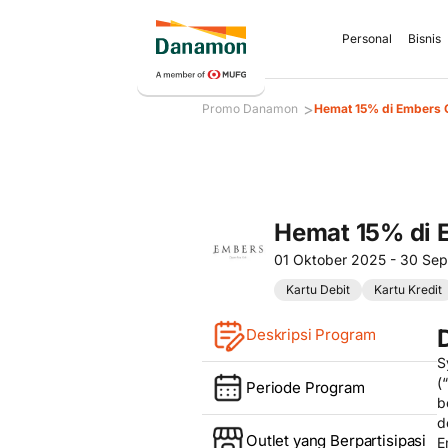
Personal
Bisnis
>
Promo Danamon
Hemat 15% di Embers O
Hemat 15% di E
01 Oktober 2025 - 30 Se
Kartu Debit
Kartu Kredit
Deskripsi Program
S
(“
Periode Program
b
d
Outlet yang Berpartisipasi
E