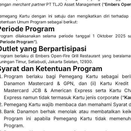
engan
merchant partner
PT TLJO Asset Management (“
Embers Open-
emegang Kartu dengan ini setuju dan mengikatkan diri terhadap 
etentuan Umum Program sebagai berikut:
Periode Program
rogram dilaksanakan selama periode tanggal 1 Oktober 2025
Periode Program
”).
Outlet yang Berpartisipasi
rogram berlaku di Embers Open-Fire Grill Restaurant yang beralamat
uningan Timur, Setiabudi, Jakarta Selatan, 12930.
Syarat dan Ketentuan Program
Program berlaku bagi Pemegang Kartu sebagai berik
Danamon Mastercard & GPN, dan (ii) Kartu Kredit
Mastercard JCB & American Express serta Kartu C
Express namun tidak termasuk Kartu jenis corporate (“
Ka
Pemegang Kartu wajib membaca dan memahami Syarat 
Bank Danamon berhak menolak atau membatalkan keik
Program ini apabila Pemegang Kartu tidak memenu
Program.