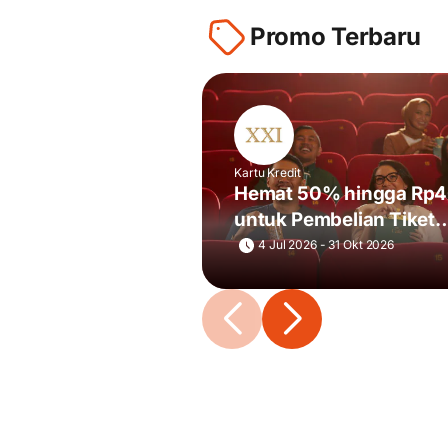
Promo Terbaru
Kartu Kredit
Hemat 50% hingga Rp
untuk Pembelian Tiket
Nonton Cinema XXI Stu
4 Jul 2026 - 31 Okt 2026
Deluxe via m.tix Setiap