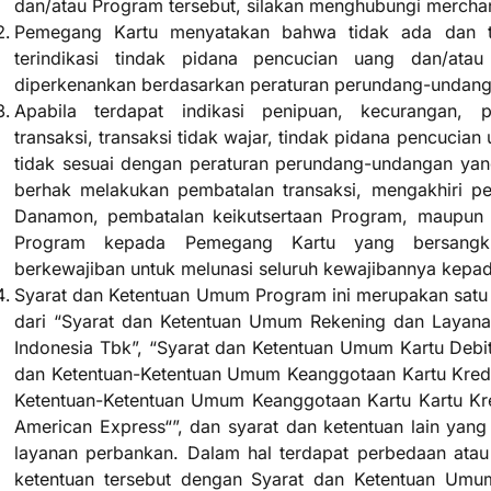
dan/atau Program tersebut, silakan menghubungi merchan
Pemegang Kartu menyatakan bahwa tidak ada dan t
terindikasi tindak pidana pencucian uang dan/atau
diperkenankan berdasarkan peraturan perundang-undanga
Apabila terdapat indikasi penipuan, kecurangan, 
transaksi, transaksi tidak wajar, tindak pidana pencucian
tidak sesuai dengan peraturan perundang-undangan ya
berhak melakukan pembatalan transaksi, mengakhiri p
Danamon, pembatalan keikutsertaan Program, maupun
Program kepada Pemegang Kartu yang bersangku
berkewajiban untuk melunasi seluruh kewajibannya kepa
Syarat dan Ketentuan Umum Program ini merupakan satu 
dari “Syarat dan Ketentuan Umum Rekening dan Laya
Indonesia Tbk”, “Syarat dan Ketentuan Umum Kartu Debi
dan Ketentuan-Ketentuan Umum Keanggotaan Kartu Kredi
Ketentuan-Ketentuan Umum Keanggotaan Kartu Kartu Kr
American Express“”, dan syarat dan ketentuan lain yang
layanan perbankan. Dalam hal terdapat perbedaan atau 
ketentuan tersebut dengan Syarat dan Ketentuan Um