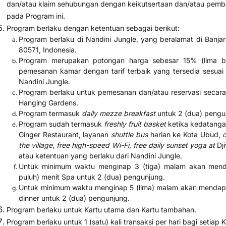
dan/atau klaim sehubungan dengan keikutsertaan dan/atau pemb
pada Program ini.
Program berlaku dengan ketentuan sebagai berikut:
Program berlaku di Nandini Jungle, yang beralamat di Banja
80571, Indonesia.
Program merupakan potongan harga sebesar 15% (lima bel
pemesanan kamar dengan tarif terbaik yang tersedia sesuai
Nandini Jungle.
Program berlaku untuk pemesanan dan/atau reservasi secar
Hanging Gardens.
Program termasuk
daily mezze breakfast
untuk 2 (dua) pengu
Program sudah termasuk
freshly fruit basket
ketika kedatang
Ginger Restaurant, layanan
shuttle bus
harian ke Kota Ubud,
d
the village
,
free high-speed Wi-Fi
,
free daily sunset yoga at
Dji
atau ketentuan yang berlaku dari Nandini Jungle.
Untuk minimum waktu menginap 3 (tiga) malam akan menda
puluh) menit Spa untuk 2 (dua) pengunjung.
Untuk minimum waktu menginap 5 (lima) malam akan mendapatk
dinner untuk 2 (dua) pengunjung.
Program berlaku untuk Kartu utama dan Kartu tambahan.
Program berlaku untuk 1 (satu) kali transaksi per hari bagi setia