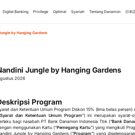
Digital Banking
Privilege
Optimal
Syariah
Tentang Danamon
日本語
Jungle by Hanging Gardens
Nandini Jungle by Hanging Gardens
Agustus 2026
Deskripsi Program
yarat dan Ketentuan Umum Program Diskon 15% (lima belas persen) 
Syarat dan Ketentuan Umum Program
”) ini merupakan syarat-
erlaku bagi nasabah PT Bank Danamon Indonesia Tbk (“
Bank Dan
engan menggunakan Kartu (“
Pemegang Kartu
”) yang mengikuti Prog
andini Jungle by Hanging Gardens (“
Program
”) yang diselenggara