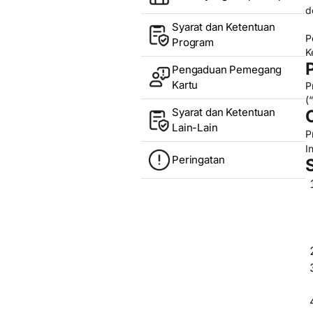
d
Syarat dan Ketentuan
P
Program
K
Pengaduan Pemegang
Kartu
P
(“
Syarat dan Ketentuan
Lain-Lain
P
I
Peringatan