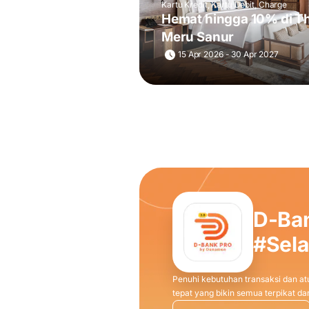
Kartu Kredit, Kartu Debit, Charge
Hemat hingga 10% di T
Meru Sanur
15 Apr 2026 - 30 Apr 2027
D-Ba
#Sel
Penuhi kebutuhan transaksi dan atu
tepat yang bikin semua terpikat 