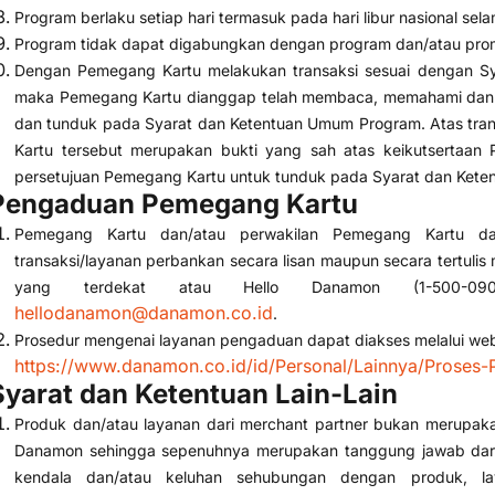
Program berlaku setiap hari termasuk pada hari libur nasional se
Program tidak dapat digabungkan dengan program dan/atau prom
Dengan Pemegang Kartu melakukan transaksi sesuai dengan S
maka Pemegang Kartu dianggap telah membaca, memahami dan m
dan tunduk pada Syarat dan Ketentuan Umum Program. Atas tran
Kartu tersebut merupakan bukti yang sah atas keikutsertaa
persetujuan Pemegang Kartu untuk tunduk pada Syarat dan Ket
Pengaduan Pemegang Kartu
Pemegang Kartu dan/atau perwakilan Pemegang Kartu d
transaksi/layanan perbankan secara lisan maupun secara tertuli
yang terdekat atau Hello Danamon (1-500-09
hellodanamon@danamon.co.id
.
Prosedur mengenai layanan pengaduan dapat diakses melalui we
https://www.danamon.co.id/id/Personal/Lainnya/Proses
Syarat dan Ketentuan Lain-Lain
Produk dan/atau layanan dari merchant partner bukan merupa
Danamon sehingga sepenuhnya merupakan tanggung jawab dari 
kendala dan/atau keluhan sehubungan dengan produk, lay