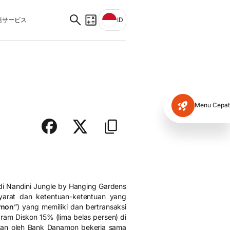
サービス
ID
Menu Cepat
di Nandini Jungle by Hanging Gardens
syarat dan ketentuan-ketentuan yang
amon
”) yang memiliki dan bertransaksi
ram Diskon 15% (lima belas persen) di
kan oleh Bank Danamon bekerja sama