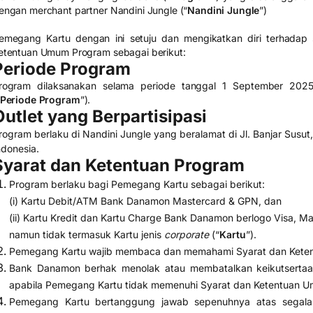
engan merchant partner Nandini Jungle (“
Nandini Jungle
”)
emegang Kartu dengan ini setuju dan mengikatkan diri terhadap 
etentuan Umum Program sebagai berikut:
Periode Program
rogram dilaksanakan selama periode tanggal 1 September 20
Periode Program
”).
Outlet yang Berpartisipasi
rogram berlaku di Nandini Jungle yang beralamat di Jl. Banjar Susut
ndonesia.
Syarat dan Ketentuan Program
Program berlaku bagi Pemegang Kartu sebagai berikut:
(i) Kartu Debit/ATM Bank Danamon Mastercard & GPN, dan
(ii) Kartu Kredit dan Kartu Charge Bank Danamon berlogo Visa, M
namun tidak termasuk Kartu jenis
corporate
(“
Kartu
”).
Pemegang Kartu wajib membaca dan memahami Syarat dan Kete
Bank Danamon berhak menolak atau membatalkan keikutsertaa
apabila Pemegang Kartu tidak memenuhi Syarat dan Ketentuan 
Pemegang Kartu bertanggung jawab sepenuhnya atas segala ri