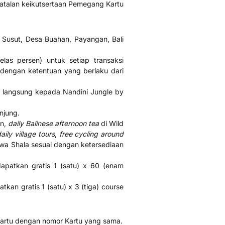
atalan keikutsertaan Pemegang Kartu
r Susut, Desa Buahan, Payangan, Bali
as persen) untuk setiap transaksi
 dengan ketentuan yang berlaku dari
a langsung kepada Nandini Jungle by
njung.
an,
daily Balinese afternoon tea
di Wild
aily village tours
,
free cycling around
wa Shala sesuai dengan ketersediaan
patkan gratis 1 (satu) x 60 (enam
an gratis 1 (satu) x 3 (tiga) course
p Kartu dengan nomor Kartu yang sama.