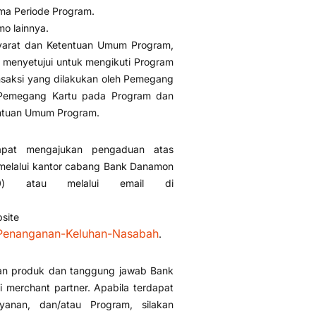
lama Periode Program.
o lainnya.
yarat dan Ketentuan Umum Program,
enyetujui untuk mengikuti Program
saksi yang dilakukan oleh Pemegang
n Pemegang Kartu pada Program dan
entuan Umum Program.
apat mengajukan pengaduan atas
s melalui kantor cabang Bank Danamon
0) atau melalui email di
bsite
-Penanganan-Keluhan-Nasabah
.
kan produk dan tanggung jawab Bank
merchant partner. Apabila terdapat
anan, dan/atau Program, silakan