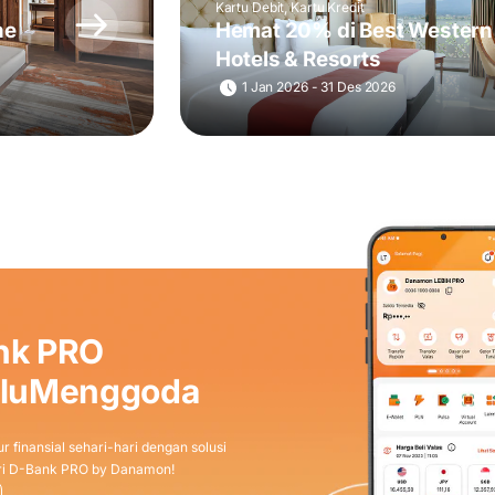
Kartu Debit, Kartu Kredit
he
Hemat 20% di Best Western
Hotels & Resorts
1 Jan 2026 - 31 Des 2026
nk PRO
aluMenggoda
r finansial sehari-hari dengan solusi
dari D-Bank PRO by Danamon!