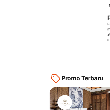
P
m
a
m
Promo Terbaru