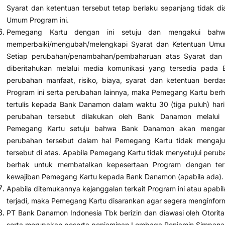
Syarat dan ketentuan tersebut tetap berlaku sepanjang tidak di
Umum Program ini.
Pemegang Kartu dengan ini setuju dan mengakui bah
memperbaiki/mengubah/melengkapi Syarat dan Ketentuan Umum
Setiap perubahan/penambahan/pembaharuan atas Syarat dan
diberitahukan melalui media komunikasi yang tersedia pada
perubahan manfaat, risiko, biaya, syarat dan ketentuan ber
Program ini serta perubahan lainnya, maka Pemegang Kartu ber
tertulis kepada Bank Danamon dalam waktu 30 (tiga puluh) hari
perubahan tersebut dilakukan oleh Bank Danamon melalui
Pemegang Kartu setuju bahwa Bank Danamon akan mengan
perubahan tersebut dalam hal Pemegang Kartu tidak mengaj
tersebut di atas. Apabila Pemegang Kartu tidak menyetujui per
berhak untuk membatalkan kepesertaan Program dengan terl
kewajiban Pemegang Kartu kepada Bank Danamon (apabila ada).
Apabila ditemukannya kejanggalan terkait Program ini atau apab
terjadi, maka Pemegang Kartu disarankan agar segera menginfor
PT Bank Danamon Indonesia Tbk berizin dan diawasi oleh Otorit
serta merupakan peserta penjaminan Lembaga Penjamin Simpana