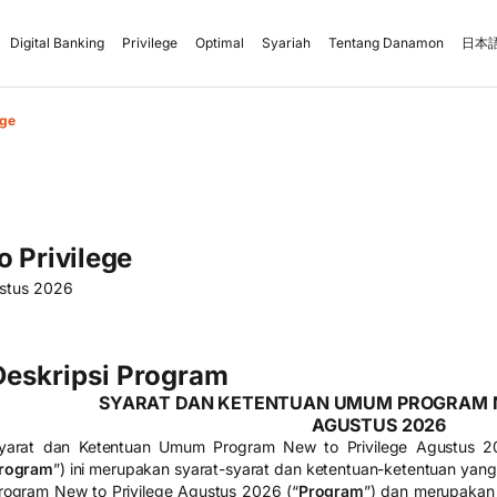
Digital Banking
Privilege
Optimal
Syariah
Tentang Danamon
日本語
ege
 Privilege
ustus 2026
Deskripsi Program
SYARAT DAN KETENTUAN UMUM PROGRAM N
AGUSTUS 2026
yarat dan Ketentuan Umum Program New to Privilege Agustus 2
rogram
”) ini merupakan syarat-syarat dan ketentuan-ketentuan yan
rogram New to Privilege
Agustus
2026 (“
Program
”) dan merupakan 