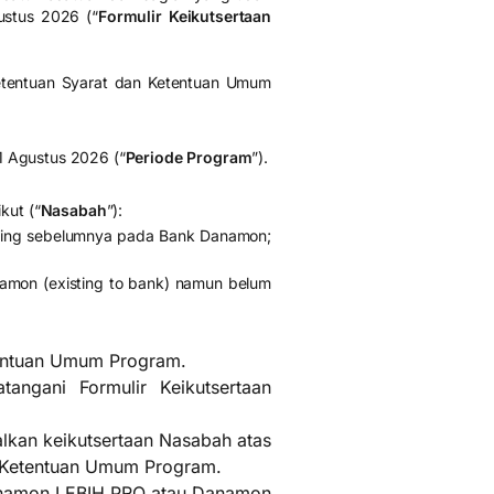
ustus
2026 (“
Formulir Keikutsertaan
ketentuan Syarat dan Ketentuan Umum
1
Agustus
2026 (“
Periode Program
”).
kut (“
Nasabah
”):
ening sebelumnya pada Bank Danamon;
amon (existing to bank) namun belum
entuan Umum Program.
angani Formulir Keikutsertaan
kan keikutsertaan Nasabah atas
n Ketentuan Umum Program.
Danamon LEBIH PRO atau Danamon