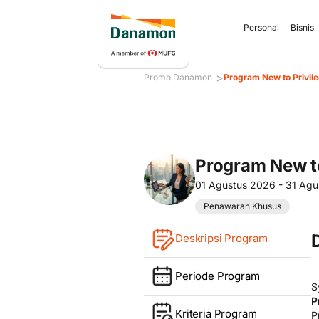
Personal
Bisnis
>
Promo Danamon
Program New to Privil
Program New to
01 Agustus 2026 - 31 Ag
Penawaran Khusus
Deskripsi Program
Periode Program
S
P
Kriteria Program
P