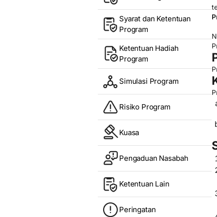
t
P
Syarat dan Ketentuan
Program
N
P
Ketentuan Hadiah
Program
P
Simulasi Program
P
Risiko Program
Kuasa
Pengaduan Nasabah
Ketentuan Lain
Peringatan