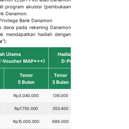
ti program akuisisi (pembukaan
ank Danamon.
Privilege Bank Danamon
n dana pada rekening Danamon
uk mendapatkan hadiah dengan
a
”):
ah Utama
Hadiah Utama
 E-Voucher MAP***)
D-Point**)
Tenor
Tenor
Tenor
5 Bulan
3 Bulan
5 Bulan
Rp3.040.000
138.000
231.000
Rp7.750.000
353.400
590.000
Rp15.000.000
686.000
1.144.000