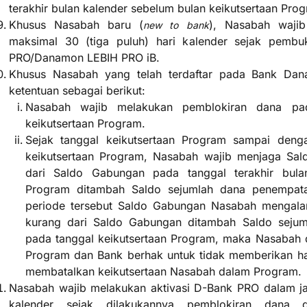
terakhir bulan kalender sebelum bulan keikutsertaan Pro
Khusus Nasabah baru (
), Nasabah waji
new to bank
maksimal 30 (tiga puluh) hari kalender sejak pemb
PRO/Danamon LEBIH PRO iB.
Khusus Nasabah yang telah terdaftar pada Bank Da
ketentuan sebagai berikut:
Nasabah wajib melakukan pemblokiran dana p
keikutsertaan Program.
Sejak tanggal keikutsertaan Program sampai denga
keikutsertaan Program, Nasabah wajib menjaga Sal
dari Saldo Gabungan pada tanggal terakhir bula
Program ditambah Saldo sejumlah dana penempat
periode tersebut Saldo Gabungan Nasabah mengala
kurang dari Saldo Gabungan ditambah Saldo seju
pada tanggal keikutsertaan Program, maka Nasabah 
Program dan Bank berhak untuk tidak memberikan h
membatalkan keikutsertaan Nasabah dalam Program.
Nasabah wajib melakukan aktivasi D-Bank PRO dalam jan
kalender sejak dilakukannya pemblokiran dana