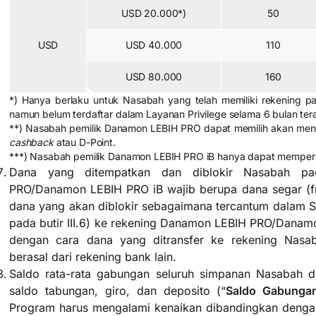
USD 20.000*)
50
USD
USD 40.000
110
USD 80.000
160
*) Hanya berlaku untuk Nasabah yang telah memiliki rekening 
namun belum terdaftar dalam Layanan Privilege selama 6 bulan tera
**) Nasabah pemilik Danamon LEBIH PRO dapat memilih akan men
cashback
atau D-Point.
***) Nasabah pemilik Danamon LEBIH PRO iB hanya dapat memper
Dana yang ditempatkan dan diblokir Nasabah p
PRO/Danamon LEBIH PRO iB wajib berupa dana segar (fr
dana yang akan diblokir sebagaimana tercantum dalam S
pada butir III.6) ke rekening Danamon LEBIH PRO/Danam
dengan cara dana yang ditransfer ke rekening Na
berasal dari rekening bank lain.
Saldo rata-rata gabungan seluruh simpanan Nasabah d
saldo tabungan, giro, dan deposito (“
Saldo Gabunga
Program harus mengalami kenaikan dibandingkan denga