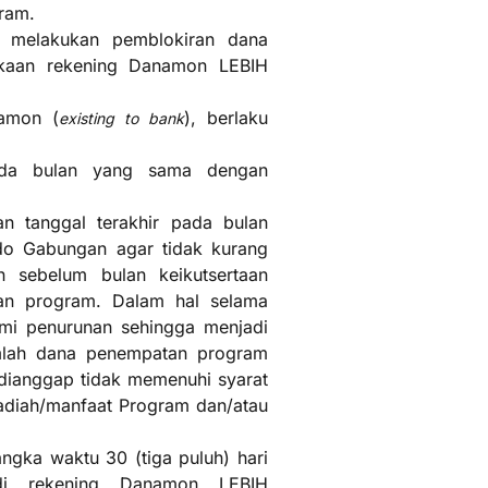
gram.
b melakukan pemblokiran dana
ukaan rekening Danamon LEBIH
namon (
), berlaku
existing to bank
ada bulan yang sama dengan
n tanggal terakhir pada bulan
do Gabungan agar tidak kurang
n sebelum bulan keikutsertaan
an program. Dalam hal selama
mi penurunan sehingga menjadi
mlah dana penempatan program
dianggap tidak memenuhi syarat
adiah/manfaat Program dan/atau
gka waktu 30 (tiga puluh) hari
 di rekening Danamon LEBIH