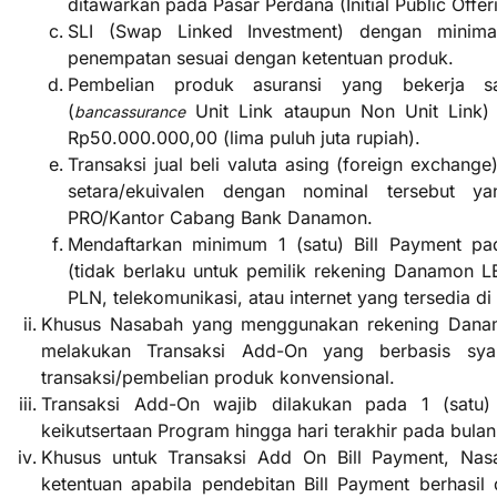
ditawarkan pada Pasar Perdana (Initial Public Off
SLI (Swap Linked Investment) dengan minima
penempatan sesuai dengan ketentuan produk.
Pembelian produk asuransi yang bekerja
(
Unit Link ataupun Non Unit Link)
b
ancassurance
Rp50.000.000,00 (lima puluh juta rupiah).
Transaksi jual beli valuta asing (foreign exchan
setara/ekuivalen dengan nominal tersebut y
PRO/Kantor Cabang Bank Danamon.
Mendaftarkan minimum 1 (satu) Bill Payment p
(tidak berlaku untuk pemilik rekening Danamon 
PLN, telekomunikasi, atau internet yang tersedia d
Khusus Nasabah yang menggunakan rekening Dana
melakukan Transaksi Add-On yang berbasis syar
transaksi/pembelian produk konvensional.
Transaksi Add-On wajib dilakukan pada 1 (satu) 
keikutsertaan Program hingga hari terakhir pada bulan
Khusus untuk Transaksi Add On Bill Payment, Na
ketentuan apabila pendebitan Bill Payment berhasil 