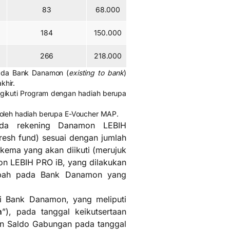
83
68.000
114.000
184
150.000
252.000
266
218.000
364.000
pada Bank Danamon (
existing to bank
)
khir.
gikuti Program dengan hadiah berupa
oleh hadiah berupa E-Voucher MAP.
ada rekening Danamon LEBIH
esh fund) sesuai dengan jumlah
kema yang akan diikuti (merujuk
on LEBIH PRO iB, yang dilakukan
sabah pada Bank Danamon yang
i Bank Danamon, yang meliputi
n
”), pada tanggal keikutsertaan
n Saldo Gabungan pada tanggal