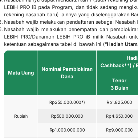
LEBIH PRO iB pada Program, dan tidak sedang mengiku
rekening nasabah baru) lainnya yang diselenggarakan B
Nasabah wajib melakukan pendaftaran sebagai Nasabah 
Nasabah wajib melakukan penempatan dan pemblokira
LEBIH PRO/Danamon LEBIH PRO iB milik Nasabah unt
ketentuan sebagaimana tabel di bawah ini (“
Hadiah Utam
Hadi
Cashback**) /
Nominal Pemblokiran
Mata Uang
Dana
Tenor
3 Bulan
Rp250.000.000*)
Rp1.825.000
Rupiah
Rp500.000.000
Rp4.650.000
Rp1.000.000.000
Rp9.000.000