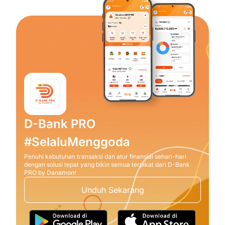
D-Bank PRO
#SelaluMenggoda
Penuhi kebutuhan transaksi dan atur finansial sehari-hari
dengan solusi tepat yang bikin semua terpikat dari D-Bank
PRO by Danamon!
Unduh Sekarang