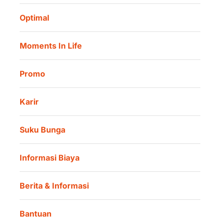
Tata Kelola
Danamon Digital Onboarding
Optimal
Lokasi Kami
Danamon Trade Connect
Moments In Life
Danamon QR Merchant
Promo
Karir
Suku Bunga
Informasi Biaya
Berita & Informasi
Bantuan