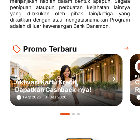
menjanjikan hadiah dalam bentuk apapun. Segala
penipuan ataupun perbuatan kejahatan lainnya
yang dilakukan oleh pihak lain/ketiga yang
dikaitkan dengan atau mengatasnamakan Program
adalah di luar kewenangan Bank Danamon.
Promo Terbaru
Kartu Kredit, Charge
Ka
Aktivasi Kartu Kredit,
C
Dapatkan Cashback-nya!
R
T
1 Agt 2026 - 31 Des 2026