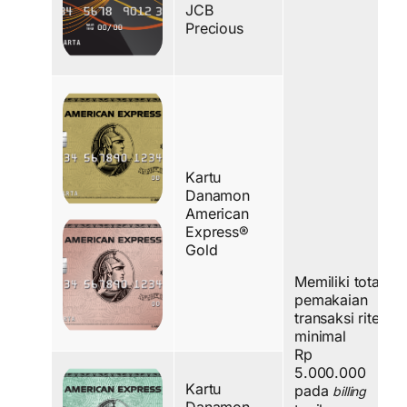
JCB
Precious
Kartu
Danamon
American
Express®
Gold
Memiliki total
pemakaian
transaksi ritel
minimal
Rp
5.000.000
Kartu
pada
billing