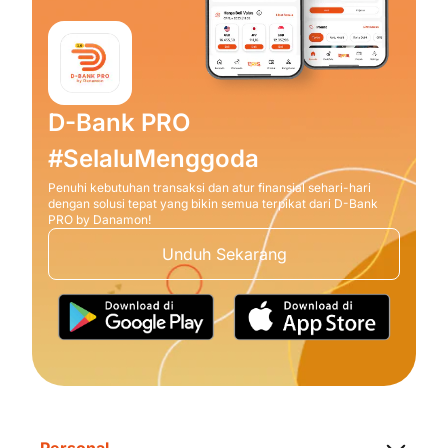
D-Bank PRO
#SelaluMenggoda
Penuhi kebutuhan transaksi dan atur finansial sehari-hari
dengan solusi tepat yang bikin semua terpikat dari D-Bank
PRO by Danamon!
Unduh Sekarang