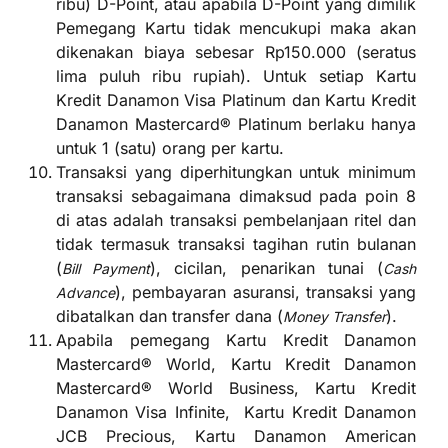
ribu) D-Point, atau apabila D-Point yang dimilik
Pemegang Kartu tidak mencukupi maka akan
dikenakan biaya sebesar Rp150.000 (seratus
lima puluh ribu rupiah). Untuk setiap Kartu
Kredit Danamon Visa Platinum dan Kartu Kredit
Danamon Mastercard® Platinum berlaku hanya
untuk 1 (satu) orang per kartu.
Transaksi yang diperhitungkan untuk minimum
transaksi sebagaimana dimaksud pada poin 8
di atas adalah transaksi pembelanjaan ritel dan
tidak termasuk transaksi tagihan rutin bulanan
(
), cicilan, penarikan tunai (
Bill Payment
Cash
), pembayaran asuransi, transaksi yang
Advance
dibatalkan dan transfer dana (
).
Money Transfer
Apabila pemegang Kartu Kredit Danamon
Mastercard® World, Kartu Kredit Danamon
Mastercard® World Business, Kartu Kredit
Danamon Visa Infinite, Kartu Kredit Danamon
JCB Precious, Kartu Danamon American