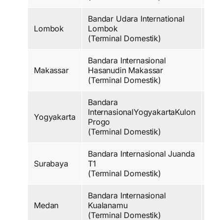
Bandar Udara International
Lombok
Lombok
Co
(Terminal Domestik)
Bandara Internasional
Makassar
Hasanudin Makassar
Pr
(Terminal Domestik)
Bandara
InternasionalYogyakartaKulon
Yogyakarta
Co
Progo
(Terminal Domestik)
Bandara Internasional Juanda
Surabaya
T1
Blu
(Terminal Domestik)
Bandara Internasional
Medan
Kualanamu
Pl
(Terminal Domestik)