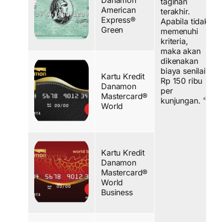
Danamon
tagihan
American
terakhir.
Express®
Apabila tidak
Green
memenuhi
kriteria,
maka akan
dikenakan
biaya senilai
Kartu Kredit
Rp 150 ribu
Danamon
per
Mastercard®
a)
kunjungan.
World
Kartu Kredit
Danamon
Mastercard®
World
Business