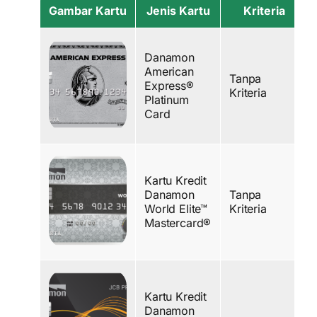
Gambar Kartu
Jenis Kartu
Kriteria
Danamon
American
Tanpa
Express®
Kriteria
Platinum
Card
Kartu Kredit
Danamon
Tanpa
World Elite™
Kriteria
Mastercard®
Kartu Kredit
Danamon