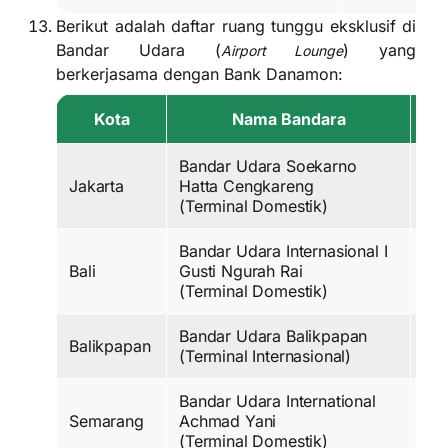
Berikut adalah daftar ruang tunggu eksklusif di
Bandar Udara (
) yang
Airport Lounge
berkerjasama dengan Bank Danamon:
Kota
Nama Bandara
Na
Bandar Udara Soekarno
Jakarta
Hatta Cengkareng
Blu
(Terminal Domestik)
Bandar Udara Internasional I
Bali
Gusti Ngurah Rai
Blu
(Terminal Domestik)
Bandar Udara Balikpapan
Balikpapan
Blu
(Terminal Internasional)
Bandar Udara International
Semarang
Achmad Yani
Co
(Terminal Domestik)