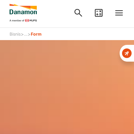
>
>
Bisnis
...
Form