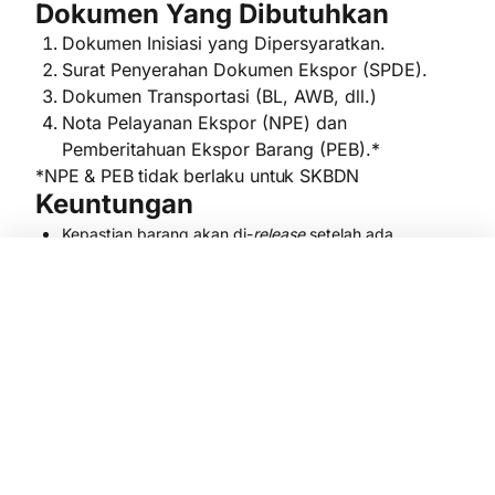
Dokumen Yang Dibutuhkan
Dokumen Inisiasi yang Dipersyaratkan.
Surat Penyerahan Dokumen Ekspor (SPDE).
Dokumen Transportasi (BL, AWB, dll.)
Nota Pelayanan Ekspor (NPE) dan
Pemberitahuan Ekspor Barang (PEB).*
*NPE & PEB tidak berlaku untuk SKBDN
Keuntungan
Kepastian barang akan di-
release
setelah ada
pembayaran atau akseptasi.
Ya, Daftar Sekarang!
Membantu Anda sebagai Penjual mendapatkan
pembayaran atau akseptasi dari
Issuing Bank
.
Menerima pembayaran lebih cepat dari tenor
pembayaran yang telah disepakati.
Ringkasan Informasi Produk dan
Layanan