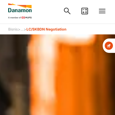
>
>
Bisnis
...
LC/SKBDN Negotiation