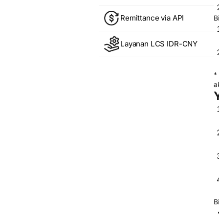
Remittance via API
B
Layanan LCS IDR-CNY
*
a
B