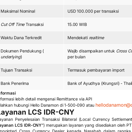
Maksimal Nominal
USD 100.000 per transaksi
Cut Off Time
Transaksi
15.00 WIB
Waktu Dana Terkredit
Mendekati
realtime
Dokumen Pendukung (
Wajib disampaikan untuk
Cross C
underlying
)
per bulan
Tujuan Transaksi
Termasuk pembayaran import
Bank Penerima
Bank of Ayudhya (Krungsri) - Thai
nformasi
nformasi lebih detail mengenai Remittance via API
hellodanamon@
ilahkan hubungi Hello Danamon di 1-500-090 atau
Layanan LCS IDR-CNY
ayanan Penyelesaian Transaksi Bilateral (Local Currency Settlem
ayanan LCS IDR-CNY
”) merupakan layanan yang disediakan oleh P
ppointed Cross Currency Dealer kepada Nasabah dalam rangka me