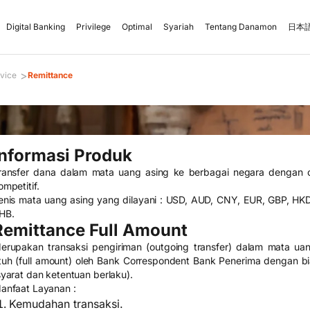
Digital Banking
Privilege
Optimal
Syariah
Tentang Danamon
日本語
>
vice
Remittance
Informasi Produk
ransfer dana dalam mata uang asing ke berbagai negara dengan c
ompetitif.
enis mata uang asing yang dilayani : USD, AUD, CNY, EUR, GBP, HK
HB.
Remittance Full Amount
erupakan transaksi pengiriman (outgoing transfer) dalam mata uan
tuh (full amount) oleh Bank Correspondent Bank Penerima dengan bi
syarat dan ketentuan berlaku).
anfaat Layanan :
Kemudahan transaksi.