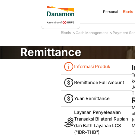
Personal
Bisnis
>
>
Bisnis
Cash Management
Payment Ser
Remittance
Informasi Produk
T
k
Remittance Full Amount
J
T
Yuan Remittance
M
Layanan Penyelesaian
u
Transaksi Bilateral Rupiah
(
dan Bath Layanan LCS
M
("IDR-THB")