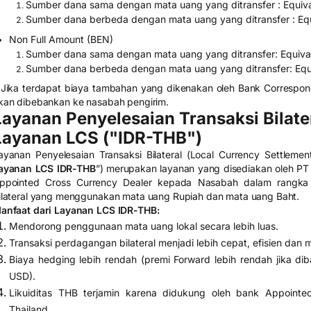
Sumber dana sama dengan mata uang yang ditransfer : Equiv
Sumber dana berbeda dengan mata uang yang ditransfer : Eq
Non Full Amount (BEN)
Sumber dana sama dengan mata uang yang ditransfer: Equiva
Sumber dana berbeda dengan mata uang yang ditransfer: Equ
 Jika terdapat biaya tambahan yang dikenakan oleh Bank Correspon
kan dibebankan ke nasabah pengirim.
Layanan Penyelesaian Transaksi Bilate
Layanan LCS ("IDR-THB")
ayanan Penyelesaian Transaksi Bilateral (Local Currency Settlem
ayanan LCS IDR-THB
”) merupakan layanan yang disediakan oleh P
ppointed Cross Currency Dealer kepada Nasabah dalam rangka me
ilateral yang menggunakan mata uang Rupiah dan mata uang Baht.
anfaat dari Layanan LCS IDR-THB:
Mendorong penggunaan mata uang lokal secara lebih luas.
Transaksi perdagangan bilateral menjadi lebih cepat, efisien dan 
Biaya hedging lebih rendah (premi Forward lebih rendah jika d
USD).
Likuiditas THB terjamin karena didukung oleh bank Appointe
Thailand.