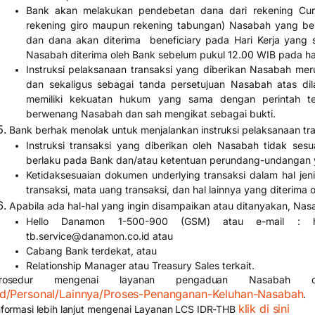
Bank akan melakukan pendebetan dana dari rekening Cur
rekening giro maupun rekening tabungan) Nasabah yang ber
dan dana akan diterima beneficiary pada Hari Kerja yang sa
Nasabah diterima oleh Bank sebelum pukul 12.00 WIB pada har
Instruksi pelaksanaan transaksi yang diberikan Nasabah mer
dan sekaligus sebagai tanda persetujuan Nasabah atas di
memiliki kekuatan hukum yang sama dengan perintah ter
berwenang Nasabah dan sah mengikat sebagai bukti.
Bank berhak menolak untuk menjalankan instruksi pelaksanaan tra
Instruksi transaksi yang diberikan oleh Nasabah tidak ses
berlaku pada Bank dan/atau ketentuan perundang-undangan y
Ketidaksesuaian dokumen underlying transaksi dalam hal jenis
transaksi, mata uang transaksi, dan hal lainnya yang diterima 
Apabila ada hal-hal yang ingin disampaikan atau ditanyakan, N
Hello Danamon 1-500-900 (GSM) atau e-mail : he
tb.service@danamon.co.id atau
Cabang Bank terdekat, atau
Relationship Manager atau Treasury Sales terkait.
rosedur mengenai layanan pengaduan Nasabah da
id/Personal/Lainnya/Proses-Penanganan-Keluhan-Nasabah
.
klik di sini
nformasi lebih lanjut mengenai Layanan LCS IDR-THB