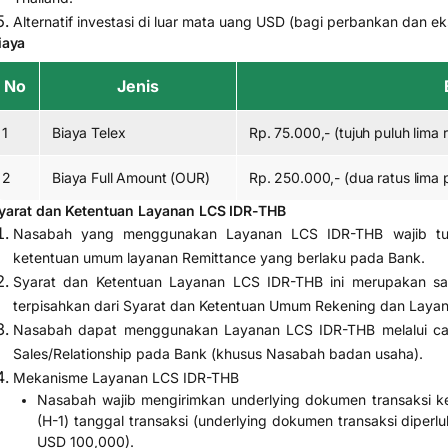
Alternatif investasi di luar mata uang USD (bagi perbankan dan eks
iaya
No
Jenis
1
Biaya Telex
Rp. 75.000,- (tujuh puluh lima r
2
Biaya Full Amount (OUR)
Rp. 250.000,- (dua ratus lima p
yarat dan Ketentuan Layanan LCS IDR-THB
Nasabah yang menggunakan Layanan LCS IDR-THB wajib tun
ketentuan umum layanan Remittance yang berlaku pada Bank.
Syarat dan Ketentuan Layanan LCS IDR-THB ini merupakan sa
terpisahkan dari Syarat dan Ketentuan Umum Rekening dan Laya
Nasabah dapat menggunakan Layanan LCS IDR-THB melalui ca
Sales/Relationship pada Bank (khusus Nasabah badan usaha).
Mekanisme Layanan LCS IDR-THB
Nasabah wajib mengirimkan underlying dokumen transaksi k
(H-1) tanggal transaksi (underlying dokumen transaksi diperlu
USD 100,000).