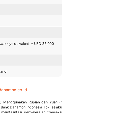
urrency
equivalent ≥ USD 25.000
land
danamon.co.id
ent) Menggunakan Rupiah dan Yuan (“
T Bank Danamon Indonesia Tbk selaku
mfasilitasi penyelesaian transaksi