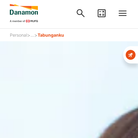
>
>
Personal
...
Tabunganku