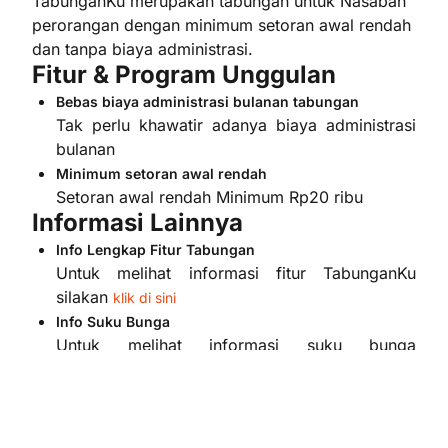
TabunganKu merupakan tabungan untuk Nasabah
perorangan dengan minimum setoran awal rendah
dan tanpa biaya administrasi.
Fitur & Program Unggulan
Bebas biaya administrasi bulanan tabungan
Tak perlu khawatir adanya biaya administrasi
bulanan
Minimum setoran awal rendah
Setoran awal rendah Minimum Rp20 ribu
Informasi Lainnya
Info Lengkap Fitur Tabungan
Untuk melihat informasi fitur TabunganKu
silakan
klik di sini
Info Suku Bunga
Untuk melihat informasi suku bunga
selengkapnya,
klik di sini
Info Kartu Debit Danamon
Untuk melihat informasi Kartu Debit Danamon
selengkapnya,
klik di sini