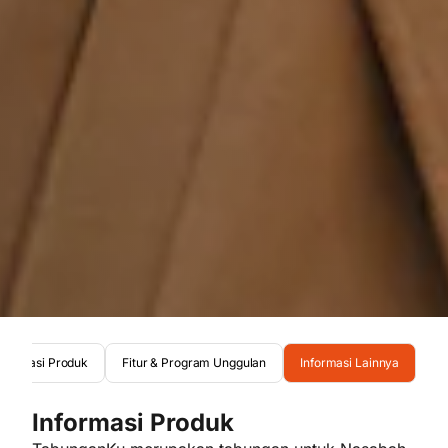
nformasi Produk
Fitur & Program Unggulan
Informasi Lainnya
Informasi Produk