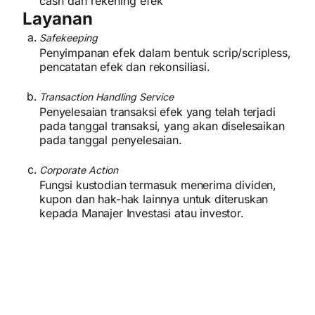
cash dan rekening efek
Layanan
Safekeeping
Penyimpanan efek dalam bentuk scrip/scripless,
pencatatan efek dan rekonsiliasi.
Transaction Handling Service
Penyelesaian transaksi efek yang telah terjadi
pada tanggal transaksi, yang akan diselesaikan
pada tanggal penyelesaian.
Corporate Action
Fungsi kustodian termasuk menerima dividen,
kupon dan hak-hak lainnya untuk diteruskan
kepada Manajer Investasi atau investor.
Bond)
Sub Registry (Goverment
Layanan pembukuan, pencatatan dan
pengadministrasian untuk transaksi obligasi
pemerintah untuk nasabah perusahaan maupun
individu, baik secara langsung dengan nasabah
dan/atau melalui selling agent lain.