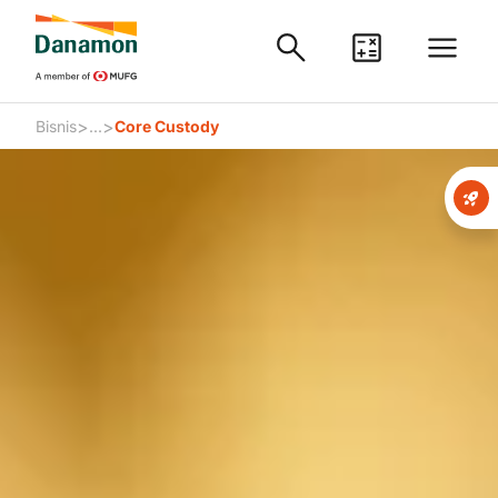
>
>
Bisnis
...
Core Custody