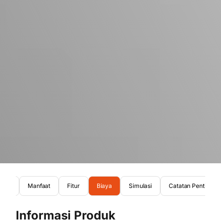
oduk
Manfaat
Fitur
Biaya
Simulasi
Catatan Penting
Informasi Produk