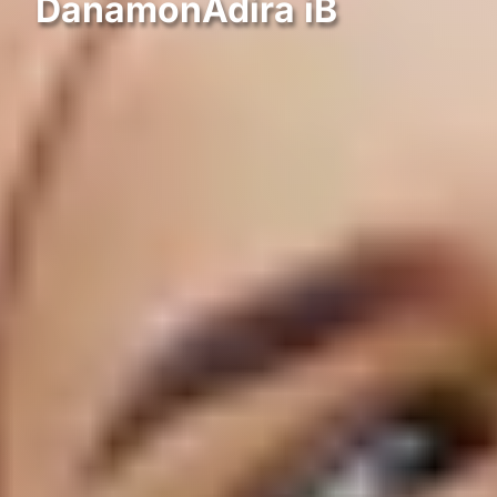
DanamonAdira iB