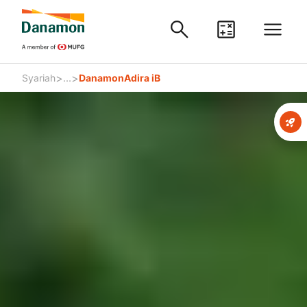
>
>
Syariah
...
DanamonAdira iB