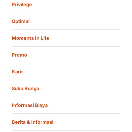
Asuransi Jiwa Syariah
Privilege
Informasi Investor
Danamon Cash Connect User Guidelines
Amalan Rutin
Tata Kelola
Danamon Digital Onboarding
Optimal
Lokasi Kami
Danamon Trade Connect
Moments In Life
Danamon QR Merchant
Promo
Karir
Suku Bunga
Informasi Biaya
Berita & Informasi