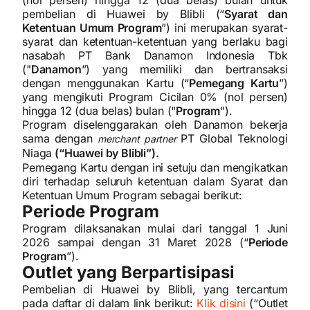
(nol persen) hingga 12 (dua belas) bulan untuk
pembelian di Huawei by Blibli (“
Syarat dan
Ketentuan Umum Program
”) ini merupakan syarat-
syarat dan ketentuan-ketentuan yang berlaku bagi
nasabah PT Bank Danamon Indonesia Tbk
("
Danamon
”) yang memiliki dan bertransaksi
dengan menggunakan Kartu (“
Pemegang Kartu
”)
yang mengikuti Program Cicilan 0% (nol persen)
hingga 12 (dua belas) bulan ("
Program
").
Program diselenggarakan oleh Danamon bekerja
sama dengan
PT Global Teknologi
merchant partner
Niaga
(“Huawei by Blibli”).
Pemegang Kartu dengan ini setuju dan mengikatkan
diri terhadap seluruh ketentuan dalam Syarat dan
Ketentuan Umum Program sebagai berikut:
Periode Program
Program dilaksanakan mulai dari tanggal 1 Juni
2026 sampai dengan 31 Maret 2028 (“
Periode
Program
”).
Outlet yang Berpartisipasi
Pembelian di Huawei by Blibli, yang tercantum
pada daftar di dalam link berikut:
Klik disini
(“Outlet