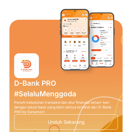
D-Bank PRO
#SelaluMenggoda
Penuhi kebutuhan transaksi dan atur finansial sehari-hari
dengan solusi tepat yang bikin semua terpikat dari D-Bank
PRO by Danamon!
Unduh Sekarang