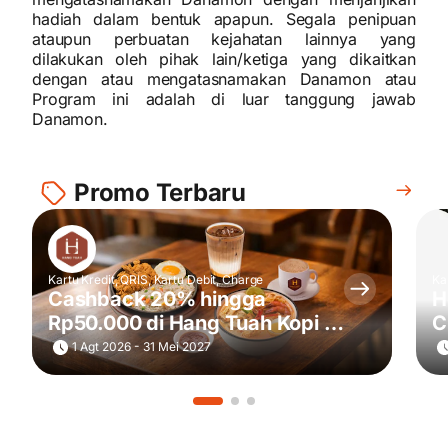
hadiah dalam bentuk apapun. Segala penipuan
ataupun perbuatan kejahatan lainnya yang
dilakukan oleh pihak lain/ketiga yang dikaitkan
dengan atau mengatasnamakan Danamon atau
Program ini adalah di luar tanggung jawab
Danamon.
Promo Terbaru
Kartu Kredit, QRIS, Kartu Debit, Charge
Ka
Cashback 20% hingga
H
Rp50.000 di Hang Tuah Kopi &
C
Toastery
S
1 Agt 2026 - 31 Mei 2027
|