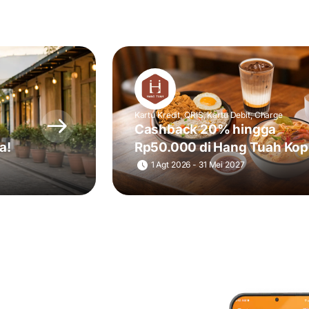
Kartu Kredit, QRIS, Kartu Debit, Charge
Cashback 20% hingga
a!
Rp50.000 di Hang Tuah Kop
& Toastery
1 Agt 2026 - 31 Mei 2027