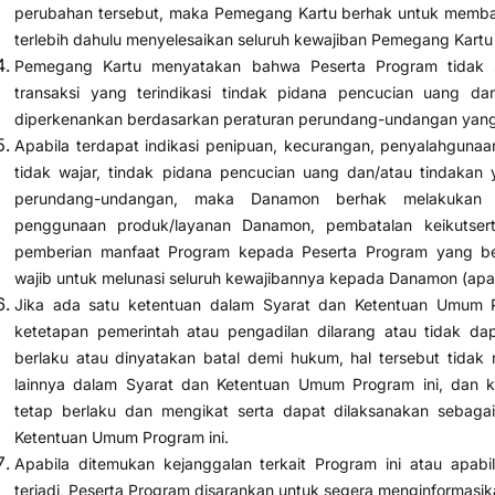
perubahan tersebut, maka Pemegang Kartu berhak untuk memba
terlebih dahulu menyelesaikan seluruh kewajiban Pemegang Kart
Pemegang Kartu menyatakan bahwa Peserta Program tidak 
transaksi yang terindikasi tindak pidana pencucian uang dan
diperkenankan berdasarkan peraturan perundang-undangan yang 
Apabila terdapat indikasi penipuan, kecurangan, penyalahgunaa
tidak wajar, tindak pidana pencucian uang dan/atau tindakan 
perundang-undangan, maka Danamon berhak melakukan pe
penggunaan produk/layanan Danamon, pembatalan keikutse
pemberian manfaat Program kepada Peserta Program yang be
wajib untuk melunasi seluruh kewajibannya kepada Danamon (apab
Jika ada satu ketentuan dalam Syarat dan Ketentuan Umum P
ketetapan pemerintah atau pengadilan dilarang atau tidak dap
berlaku atau dinyatakan batal demi hukum, hal tersebut tida
lainnya dalam Syarat dan Ketentuan Umum Program ini, dan ke
tetap berlaku dan mengikat serta dapat dilaksanakan sebaga
Ketentuan Umum Program ini.
Apabila ditemukan kejanggalan terkait Program ini atau apab
terjadi, Peserta Program disarankan untuk segera menginformasik