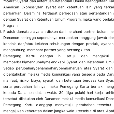
“Syarat-Syarat dan Ketentuan-Ketentuan Umum Keanggotaan Kar
American Express”,dan syarat dan ketentuan lain yang terka
perbankan. Dalam hal terdapat perbedaan atau pertentangan a
dengan Syarat dan Ketentuan Umum Program, maka yang berlak
Program.
Produk dan/atau layanan diskon dari merchant partner bukan m
Danamon sehingga sepenuhnya merupakan tanggung jawab dari 
kendala dan/atau keluhan sehubungan dengan produk, layanan, 
menghubungi merchant partner yang bersangkutan.
Pemegang Kartu dengan ini setuju dan mengakui
memperbaiki/mengubah/melengkapi Syarat dan Ketentuan Umum
Setiap perubahan/penambahan/pembaharuan atas Syarat dan
diberitahukan melalui media komunikasi yang tersedia pada Da
manfaat, risiko, biaya, syarat, dan ketentuan berdasarkan Sy
serta perubahan lainnya, maka Pemegang Kartu berhak mengaj
kepada Danamon dalam waktu 30 (tiga puluh) hari kerja terhi
tersebut dilakukan oleh Danamon melalui media komunikasi Da
Pemegang Kartu dianggap menyetujui perubahan tersebut
mengajukan keberatan dalam jangka waktu tersebut di atas. Apa