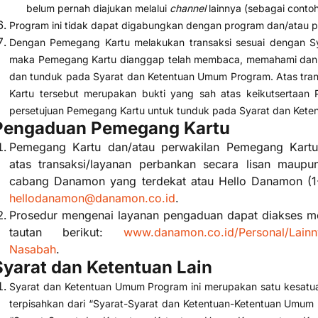
belum pernah diajukan melalui
channel
lainnya (sebagai conto
Program ini tidak dapat digabungkan dengan program dan/atau 
Dengan Pemegang Kartu melakukan transaksi sesuai dengan 
maka Pemegang Kartu dianggap telah membaca, memahami dan m
dan tunduk pada Syarat dan Ketentuan Umum Program. Atas tran
Kartu tersebut merupakan bukti yang sah atas keikutsertaa
persetujuan Pemegang Kartu untuk tunduk pada Syarat dan Ket
Pengaduan Pemegang Kartu
Pemegang Kartu dan/atau perwakilan Pemegang Kart
atas transaksi/layanan perbankan secara lisan maupun 
cabang Danamon yang terdekat atau Hello Danamon (1-
hellodanamon@danamon.co.id
.
Prosedur mengenai layanan pengaduan dapat diakses me
tautan berikut:
www.danamon.co.id/Personal/Lainn
Nasabah
.
Syarat dan Ketentuan Lain
Syarat dan Ketentuan Umum Program ini merupakan satu kesatu
terpisahkan dari “Syarat-Syarat dan Ketentuan-Ketentuan Umum