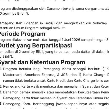
rogram diselenggarakan oleh Danamon bekerja sama dengan
mercha
Xiaomi by Blibli
”).
emegang Kartu dengan ini setuju dan mengikatkan diri terhadap 
etentuan Umum Program sebagai berikut:
Periode Program
rogram dilaksanakan mulai dari tanggal 1 Juni 2026 sampai dengan 
Outlet yang Berpartisipasi
embelian di Xiaomi by Blibli, yang tercantum pada daftar di dalam li
 Blibli”).
Syarat dan Ketentuan Program
Program berlaku bagi Pemegang Kartu sebagai berikut: i) K
Mastercard, American Express, & JCB; dan ii) Kartu Charge 
namun tidak berlaku untuk Kartu Kredit dan Kartu Charge jenis cor
Pemegang Kartu wajib membaca dan memahami Syarat dan Kete
Danamon berhak menolak atau membatalkan keikutsertaan Pemeg
Pemegang Kartu tidak memenuhi Syarat dan Ketentuan Umum Pr
Pemegang Kartu bertanggung jawab sepenuhnya atas segala ri