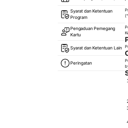
P
Syarat dan Ketentuan
(“
Program
P
Pengaduan Pemegang
K
Kartu
P
Syarat dan Ketentuan Lain
P
Peringatan
by