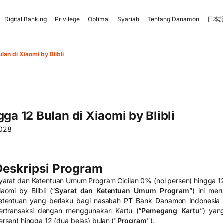
Digital Banking
Privilege
Optimal
Syariah
Tentang Danamon
日本語
lan di Xiaomi by Blibli
ga 12 Bulan di Xiaomi by Blibli
2028
Deskripsi Program
yarat dan Ketentuan Umum Program Cicilan 0% (nol persen) hingga 12
iaomi by Blibli (“
Syarat dan Ketentuan Umum Program
”) ini me
etentuan yang berlaku bagi nasabah PT Bank Danamon Indonesia 
ertransaksi dengan menggunakan Kartu (“
Pemegang Kartu
”) yan
ersen) hingga 12 (dua belas) bulan ("
Program
").