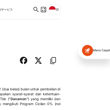
サービス
ID
Menu Cepat
 (dua belas) bulan untuk pembelian di
rupakan syarat-syarat dan ketentuan-
Tbk ("
Danamon
”) yang memiliki dan
g mengikuti Program Cicilan 0% (nol