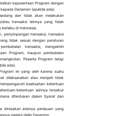
talkan kepesertaan Program dengan
u kepada Danamon (apabila ada).
sedang dan tidak akan melakukan
/atau transaksi lainnya yang tidak
berlaku di Indonesia.
n, penyimpangan transaksi, transaksi
yang tidak sesuai dengan peraturan
mbatalan transaksi, mengakhiri
rtaan Program, maupun pembatalan
rsangkutan. Peserta Program tetap
ila ada).
rogram ini yang oleh karena suatu
at dilaksanakan atau menjadi tidak
k mempengaruhi keabsahan ketentuan
tentuan-ketentuan lainnya tersebut
imana ditentukan dalam Syarat dan
ila dirasakan adanya penipuan yang
annya melalui Hello Danamon.