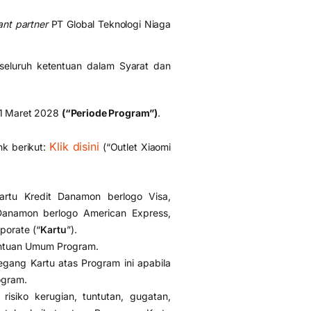
nt partner
PT Global Teknologi Niaga
seluruh ketentuan dalam Syarat dan
31 Maret 2028
(“Periode Program”)
.
Klik disini
nk berikut:
(“Outlet Xiaomi
artu Kredit Danamon berlogo Visa,
Danamon berlogo American Express,
porate (“
Kartu
”).
ntuan Umum Program.
ang Kartu atas Program ini apabila
ogram.
siko kerugian, tuntutan, gugatan,