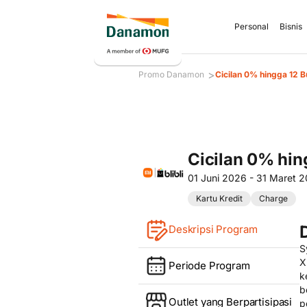
Personal
Bisnis
>
Promo Danamon
Cicilan 0% hingga 12 Bu
Cicilan 0% hing
01 Juni 2026 - 31 Maret 
Kartu Kredit
Charge
Deskripsi Program
S
X
Periode Program
k
b
Outlet yang Berpartisipasi
p