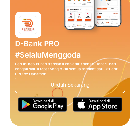
D-Bank PRO
#SelaluMenggoda
Penuhi kebutuhan transaksi dan atur finansial sehari-hari
dengan solusi tepat yang bikin semua terpikat dari D-Bank
PRO by Danamon!
Unduh Sekarang