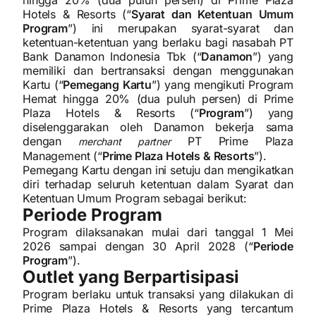
hingga 20% (dua puluh persen) di Prime Plaza
Hotels & Resorts (“
Syarat dan Ketentuan Umum
Program
”) ini merupakan syarat-syarat dan
ketentuan-ketentuan yang berlaku bagi nasabah PT
Bank Danamon Indonesia Tbk (“
Danamon
”) yang
memiliki dan bertransaksi dengan menggunakan
Kartu (“
Pemegang Kartu
”) yang mengikuti Program
Hemat hingga 20% (dua puluh persen) di Prime
Plaza Hotels & Resorts (“
Program
”) yang
diselenggarakan oleh Danamon bekerja sama
dengan
PT Prime Plaza
merchant partner
Management (“
Prime Plaza Hotels & Resorts
”).
Pemegang Kartu dengan ini setuju dan mengikatkan
diri terhadap seluruh ketentuan dalam Syarat dan
Ketentuan Umum Program sebagai berikut:
Periode Program
Program dilaksanakan mulai dari tanggal 1 Mei
2026 sampai dengan 30 April 2028 (“
Periode
Program
”).
Outlet yang Berpartisipasi
Program berlaku untuk transaksi yang dilakukan di
Prime Plaza Hotels & Resorts yang tercantum