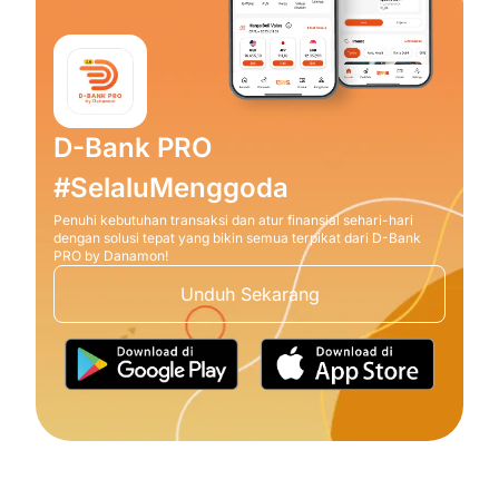
D-Bank PRO
#SelaluMenggoda
Penuhi kebutuhan transaksi dan atur finansial sehari-hari
dengan solusi tepat yang bikin semua terpikat dari D-Bank
PRO by Danamon!
Unduh Sekarang