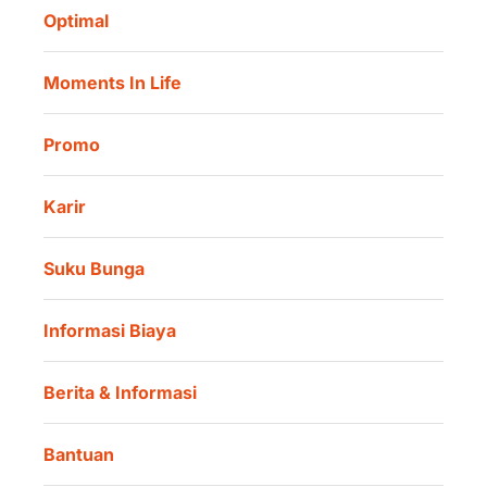
Tata Kelola
Danamon Digital Onboarding
Optimal
Lokasi Kami
Danamon Trade Connect
Moments In Life
Danamon QR Merchant
Promo
Karir
Suku Bunga
Informasi Biaya
Berita & Informasi
Bantuan