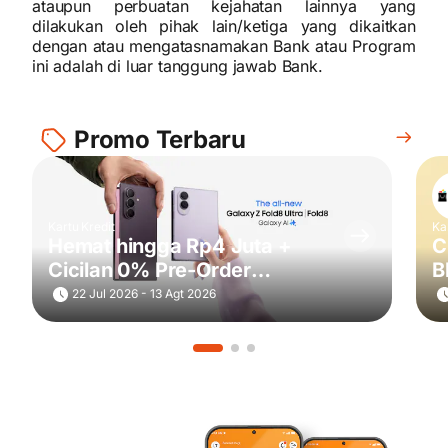
ataupun perbuatan kejahatan lainnya yang
dilakukan oleh pihak lain/ketiga yang dikaitkan
dengan atau mengatasnamakan Bank atau Program
ini adalah di luar tanggung jawab Bank.
Promo Terbaru
Kartu Kredit
Ka
Hemat hingga Rp4 Juta +
C
Cicilan 0% Pre-Order
B
Samsung Galaxy Z Fold8 Ultra
22 Jul 2026 - 13 Agt 2026
| Fold8