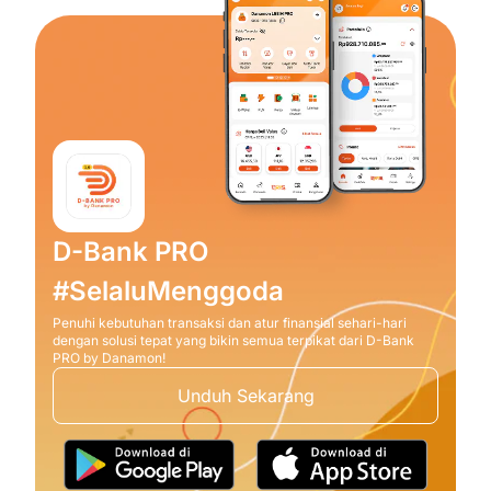
D-Bank PRO
#SelaluMenggoda
Penuhi kebutuhan transaksi dan atur finansial sehari-hari
dengan solusi tepat yang bikin semua terpikat dari D-Bank
PRO by Danamon!
Unduh Sekarang