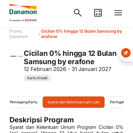
Promo
Cicilan 0% hingga 12 Bulan Samsung by
>
Danamon
erafone
Cicilan 0% hingga 12 Bulan
Samsung by erafone
12 Februari 2026 - 31 Januari 2027
Kartu Kredit
duan Pemegang Kartu
Syarat dan Ketentuan Lain-Lain
Peringatan
Deskripsi Program
Syarat dan Ketentuan Umum Program Cicilan 0%