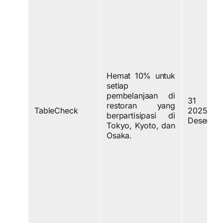
Hemat 10% untuk
setiap
pembelanjaan di
31 Des
restoran yang
TableCheck
2025 
berpartisipasi di
Desembe
Tokyo, Kyoto, dan
Osaka.