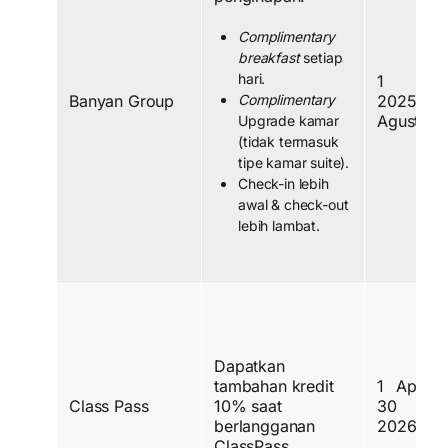
Complimentary
breakfast
setiap
hari.
1 Des
Banyan Group
Complimentary
2025 
Agustus 
Upgrade kamar
(tidak termasuk
tipe kamar suite).
Check-in lebih
awal & check-out
lebih lambat.
Dapatkan
tambahan kredit
1 April
Class Pass
10% saat
30 Sep
berlangganan
2026
ClassPass.