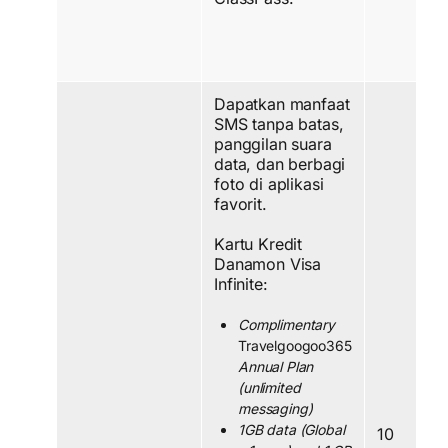
Dapatkan manfaat
SMS tanpa batas,
panggilan suara
data, dan berbagi
foto di aplikasi
favorit.
Kartu Kredit
Danamon Visa
Infinite:
Complimentary
Travelgoogoo365
Annual Plan
(unlimited
messaging)
1GB data (Global
10 Des