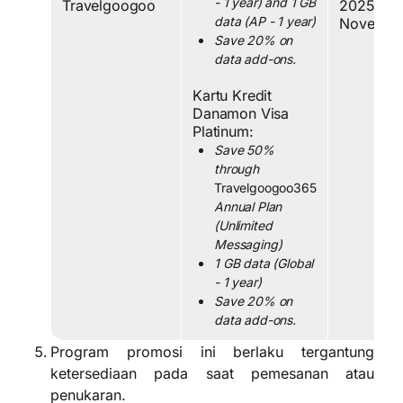
- 1 year) and 1 GB
Travelgoogoo
2025 
data (AP - 1 year)
Novembe
Save 20% on
data add-ons.
Kartu Kredit
Danamon Visa
Platinum:
Save 50%
through
Travelgoogoo365
Annual Plan
(Unlimited
Messaging)
1 GB data (Global
- 1 year)
Save 20% on
data add-ons
.
Program promosi ini berlaku tergantung
ketersediaan pada saat pemesanan atau
penukaran.