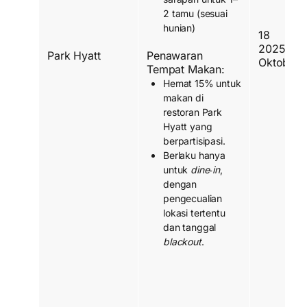
2 tamu (sesuai
hunian)
18 Nov
2025 
Park Hyatt
Penawaran
Oktober 
Tempat Makan:
Hemat 15% untuk
makan di
restoran Park
Hyatt yang
berpartisipasi.
Berlaku hanya
untuk
dine‑in
,
dengan
pengecualian
lokasi tertentu
dan tanggal
blackout
.