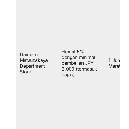
Hemat 5%
Daimaru
dengan minimal
Matsuzakaya
1 Juni 20
pembelian JPY
Department
Maret 20
3.000 (termasuk
Store
pajak).