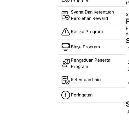
Program
(“
Syarat Dan Ketentuan
S
Perolehan Reward
P
Resiko Program
d
Biaya Program
Pengaduan Peserta
Program
Ketentuan Lain
Peringatan