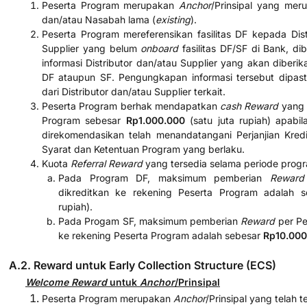
Peserta Program merupakan
Anchor
/Prinsipal yang mer
dan/atau Nasabah lama (
existing
).
Peserta Program mereferensikan fasilitas DF kepada Dist
Supplier yang belum
onboard
fasilitas DF/SF di Bank, dib
informasi Distributor dan/atau Supplier yang akan diberik
DF ataupun SF. Pengungkapan informasi tersebut dipast
dari Distributor dan/atau Supplier terkait.
Peserta Program berhak mendapatkan
cash Reward
yang 
Program sebesar
Rp1.000.000
(satu juta rupiah) apabil
direkomendasikan telah menandatangani Perjanjian Kr
Syarat dan Ketentuan Program yang berlaku.
Kuota
Referral Reward
yang tersedia selama periode progr
Pada Program DF, maksimum pemberian
Reward
dikreditkan ke rekening Peserta Program adalah 
rupiah).
Pada Progam SF, maksimum pemberian
Reward
per Pe
ke rekening Peserta Program adalah sebesar
Rp10.000
A.2. Reward untuk Early Collection Structure (ECS)
Welcome Reward
untuk
Anchor
/Prinsipal
Peserta Program merupakan
Anchor
/Prinsipal yang telah t