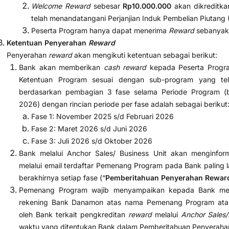
Welcome Reward
sebesar
Rp10.000.000
akan dikreditka
telah menandatangani Perjanjian Induk Pembelian Piutang
Peserta Program hanya dapat menerima
Reward
sebanyak 
Ketentuan Penyerahan
Reward
Penyerahan
reward
akan mengikuti ketentuan sebagai berikut:
Bank akan memberikan
cash reward
kepada Peserta Progra
Ketentuan Program sesuai dengan sub-program yang tela
berdasarkan pembagian 3 fase selama Periode Program (b
2026) dengan rincian periode per fase adalah sebagai berikut
Fase 1: November 2025 s/d Februari 2026
Fase 2: Maret 2026 s/d Juni 2026
Fase 3: Juli 2026 s/d Oktober 2026
Bank melalui Anchor Sales/ Business Unit akan menginf
melalui email terdaftar Pemenang Program pada Bank paling la
berakhirnya setiap fase (“
Pemberitahuan Penyerahan Rewar
Pemenang Program wajib menyampaikan kepada Bank me
rekening Bank Danamon atas nama Pemenang Program atau 
oleh Bank terkait pengkreditan
reward
melalui
Anchor Sales/
waktu yang ditentukan Bank dalam Pemberitahuan Penyerah