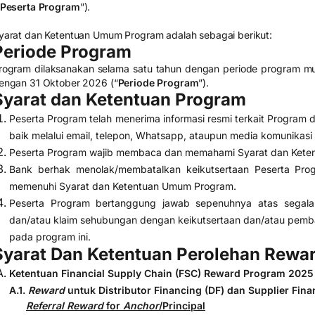
Peserta Program
”).
yarat dan Ketentuan Umum Program adalah sebagai berikut:
Periode Program
rogram dilaksanakan selama satu tahun dengan periode program m
engan 31 Oktober 2026 (“
Periode Program
”).
Syarat dan Ketentuan Program
Peserta Program telah menerima informasi resmi terkait Program da
baik melalui email, telepon, Whatsapp, ataupun media komunikasi 
Peserta Program wajib membaca dan memahami Syarat dan Kete
Bank berhak menolak/membatalkan keikutsertaan Peserta Prog
memenuhi Syarat dan Ketentuan Umum Program.
Peserta Program bertanggung jawab sepenuhnya atas segala r
dan/atau klaim sehubungan dengan keikutsertaan dan/atau pemba
pada program ini.
Syarat Dan Ketentuan Perolehan Rewa
Ketentuan Financial Supply Chain (FSC) Reward Program 2025
A.1.
Reward
untuk Distributor Financing (DF) dan Supplier Fina
Referral Reward
for
Anchor
/Principal