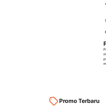
P
m
p
m
Promo Terbaru