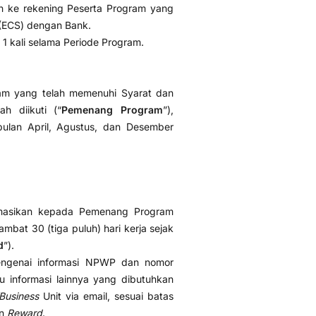
n ke rekening Peserta Program yang
 (ECS) dengan Bank.
1 kali selama Periode Program.
m yang telah memenuhi Syarat dan
h diikuti (“
Pemenang Program
”),
ulan April, Agustus, dan Desember
:
ormasikan kepada Pemenang Program
mbat 30 (tiga puluh) hari kerja sejak
d
”).
ngenai informasi NPWP dan nomor
informasi lainnya yang dibutuhkan
Business
Unit via email, sesuai batas
an
Reward
.