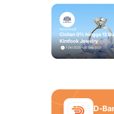
Kartu Kredit
Cicilan 0% hingga 12 Bu
Kimfook Jewelry
1 Okt 2025 - 30 Sep 2027
D-Ba