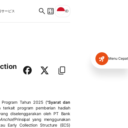
サービス
ID
Menu Cepat
ection
d Program Tahun 2025 (“
Syarat dan
n terkait program pemberian hadiah
yang diselenggarakan oleh PT Bank
Anchor
/Prinsipal yang menggunakan
atau Early Collection Structure (ECS)