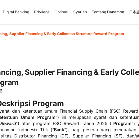
Digital Banking
Privilege
Optimal
Syariah
Tentang Danamon
日本語
ncing, Supplier Financing & Early Collection Structure Reward Program
ancing, Supplier Financing & Early Coll
ogram
26
Deskripsi Program
yarat dan ketentuan umum Financial Supply Chain (FSC) Rewar
etentuan Umum Program
”) ini merupakan syarat dan ketentua
Reward
”) atas program FSC Reward Tahun 2025 (“
Program
”) 
anamon Indonesia Tbk (“
Bank
”), bagi peserta yang merupakan
asilitas Distributor Financing (DF), Supplier Financing (SF), dan/