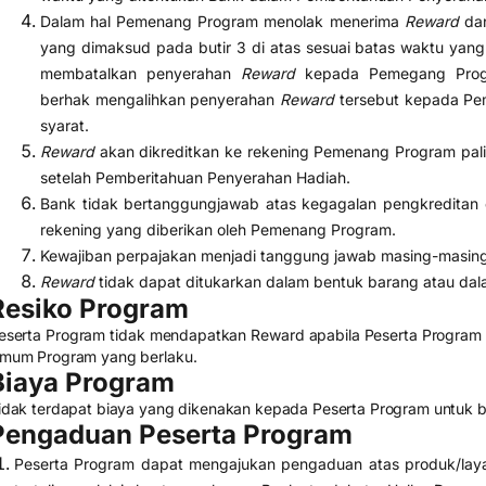
Dalam hal Pemenang Program menolak menerima
Reward
dan
yang dimaksud pada butir 3 di atas sesuai batas waktu yan
membatalkan penyerahan
Reward
kepada Pemegang Prog
berhak mengalihkan penyerahan
Reward
tersebut kepada Pe
syarat.
Reward
akan dikreditkan ke rekening Pemenang Program palin
setelah Pemberitahuan Penyerahan Hadiah.
Bank tidak bertanggungjawab atas kegagalan pengkreditan 
rekening yang diberikan oleh Pemenang Program.
Kewajiban perpajakan menjadi tanggung jawab masing-masing 
Reward
tidak dapat ditukarkan dalam bentuk barang atau dal
Resiko Program
eserta Program tidak mendapatkan Reward apabila Peserta Program 
mum Program yang berlaku.
Biaya Program
idak terdapat biaya yang dikenakan kepada Peserta Program untuk ber
Pengaduan Peserta Program
Peserta Program dapat mengajukan pengaduan atas produk/lay