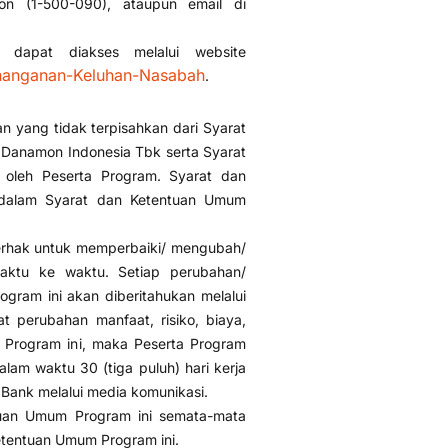
mon (1-500-090), ataupun email di
 dapat diakses melalui website
enanganan-Keluhan-Nasabah
.
 yang tidak terpisahkan dari Syarat
Danamon Indonesia Tbk serta Syarat
 oleh Peserta Program. Syarat dan
in dalam Syarat dan Ketentuan Umum
erhak untuk memperbaiki/ mengubah/
aktu ke waktu. Setiap perubahan/
ram ini akan diberitahukan melalui
 perubahan manfaat, risiko, biaya,
 Program ini, maka Peserta Program
lam waktu 30 (tiga puluh) hari kerja
 Bank melalui media komunikasi.
tuan Umum Program ini semata-mata
tentuan Umum Program ini.