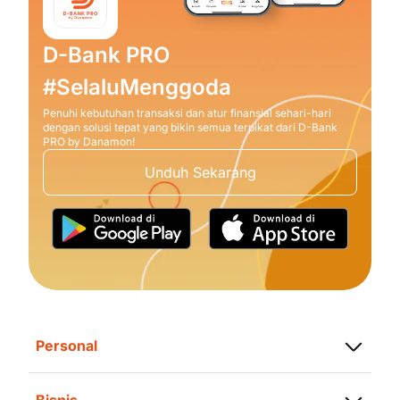
D-Bank PRO
#SelaluMenggoda
Penuhi kebutuhan transaksi dan atur finansial sehari-hari
dengan solusi tepat yang bikin semua terpikat dari D-Bank
PRO by Danamon!
Unduh Sekarang
Personal
Simpanan