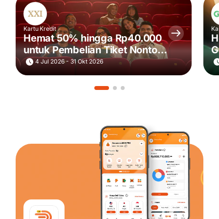
Kartu Kredit
Ka
Hemat 50% hingga Rp40.000
H
untuk Pembelian Tiket Nonton
G
Cinema XXI Studio Deluxe via
4 Jul 2026 - 31 Okt 2026
m.tix Setiap Sabtu