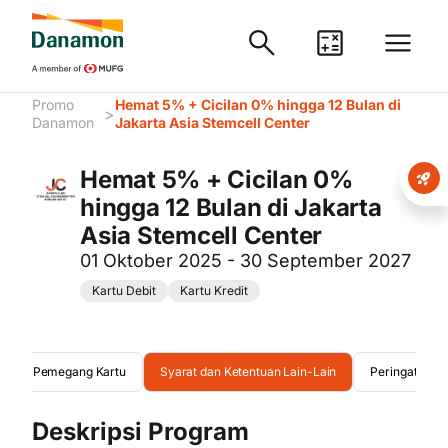
Promo
Hemat 5% + Cicilan 0% hingga 12 Bulan di
>
Danamon
Jakarta Asia Stemcell Center
Hemat 5% + Cicilan 0%
hingga 12 Bulan di Jakarta
Asia Stemcell Center
01 Oktober 2025 - 30 September 2027
Kartu Debit
Kartu Kredit
duan Pemegang Kartu
Syarat dan Ketentuan Lain-Lain
Peringatan
Deskripsi Program