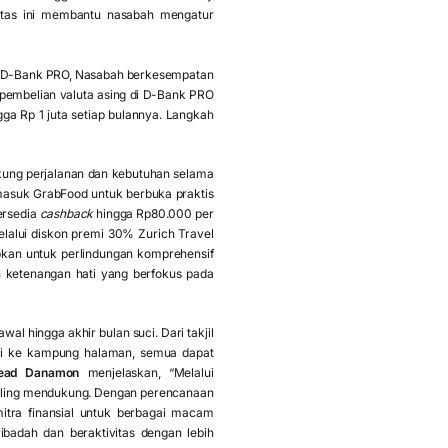
ilitas ini membantu nasabah mengatur
FX D-Bank PRO, Nasabah berkesempatan
embelian valuta asing di D-Bank PRO
ga Rp 1 juta setiap bulannya. Langkah
ung perjalanan dan kebutuhan selama
asuk GrabFood untuk berbuka praktis
ersedia
cashback
hingga Rp80.000 per
elalui diskon premi 30% Zurich Travel
kan untuk perlindungan komprehensif
n ketenangan hati yang berfokus pada
 hingga akhir bulan suci. Dari takjil
li ke kampung halaman, semua dapat
Head Danamon
menjelaskan, “Melalui
ling mendukung. Dengan perencanaan
itra finansial untuk berbagai macam
badah dan beraktivitas dengan lebih