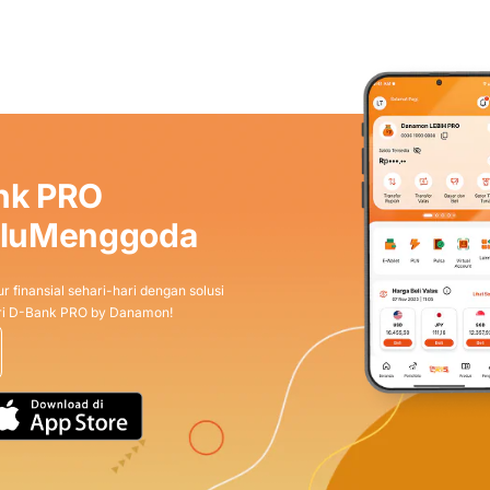
nk PRO
aluMenggoda
r finansial sehari-hari dengan solusi
dari D-Bank PRO by Danamon!