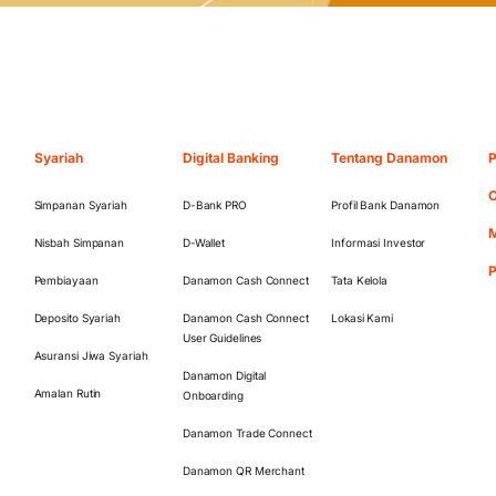
Syariah
Digital Banking
Tentang Danamon
P
O
Simpanan Syariah
D-Bank PRO
Profil Bank Danamon
M
Nisbah Simpanan
D-Wallet
Informasi Investor
Pembiayaan
Danamon Cash Connect
Tata Kelola
Deposito Syariah
Danamon Cash Connect
Lokasi Kami
User Guidelines
Asuransi Jiwa Syariah
Danamon Digital
Amalan Rutin
Onboarding
Danamon Trade Connect
Danamon QR Merchant