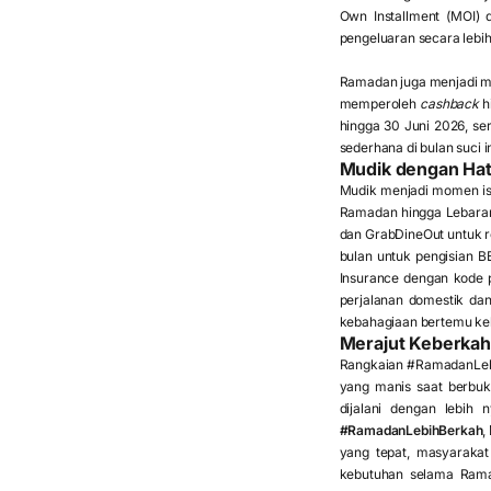
Own Installment (MOI)
pengeluaran secara lebi
Ramadan juga menjadi m
memperoleh
cashback
h
hingga 30 Juni 2026, s
sederhana di bulan suci 
Mudik dengan Ha
Mudik menjadi momen is
Ramadan hingga Lebaran
dan GrabDineOut untuk r
bulan untuk pengisian B
Insurance dengan kode 
perjalanan domestik dan
kebahagiaan bertemu kel
Merajut Keberka
Rangkaian #RamadanLebih
yang manis saat berbu
dijalani dengan lebih
#RamadanLebihBerkah
,
yang tepat, masyarakat
kebutuhan selama Ramad