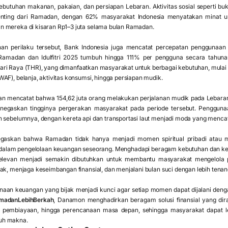
ebutuhan makanan, pakaian, dan persiapan Lebaran. Aktivitas sosial seperti b
enting dari Ramadan, dengan 62% masyarakat Indonesia menyatakan minat un
 mereka di kisaran Rp1–3 juta selama bulan Ramadan.
an perilaku tersebut, Bank Indonesia juga mencatat percepatan penggunaan 
Ramadan dan Idulfitri 2025 tumbuh hingga 111% per pengguna secara tahuna
ri Raya (THR), yang dimanfaatkan masyarakat untuk berbagai kebutuhan, mulai da
AF), belanja, aktivitas konsumsi, hingga persiapan mudik.
 mencatat bahwa 154,62 juta orang melakukan perjalanan mudik pada Lebaran 
negaskan tingginya pergerakan masyarakat pada periode tersebut. Penggun
n sebelumnya, dengan kereta api dan transportasi laut menjadi moda yang mencat
negaskan bahwa Ramadan tidak hanya menjadi momen spiritual pribadi atau 
 dalam pengelolaan keuangan seseorang. Menghadapi beragam kebutuhan dan kei
relevan menjadi semakin dibutuhkan untuk membantu masyarakat mengelola
ak, menjaga keseimbangan finansial, dan menjalani bulan suci dengan lebih tena
anaan keuangan yang bijak menjadi kunci agar setiap momen dapat dijalani deng
madanLebihBerkah
, Danamon menghadirkan beragam solusi finansial yang d
itas pembiayaan, hingga perencanaan masa depan, sehingga masyarakat dapat 
uh makna.