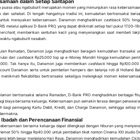
samaan dalam Setiap Santapan
ka puasa atau ngabuburit merupakan momen yang menunjukan rasa kebersamaa
 dan sahabat. Di tengah hangatnya tradisi ini, kemudahan bertransaksi be
g untuk merayakan kebersamaan. Danamon menghadirkan
cashback
50% hingg
S melalui aplikasi D-Bank PRO, yang dapat dinikmati setiap hari pukul 17.00–1
merchant
, memberikan sentuhan kecil yang menyenangkan saat membeli takjil
waktu ngabuburit nasabah.
 bulan Ramadan, Danamon juga menghadirkan beragam kemudahan transaksi un
ulai dari
cashback
Rp25.000 top up e-Money Mandiri hingga kemudahan pem
.000. Tak hanya itu, Danamon juga memberikan
cashback
hingga Rp100.000 
count Danamon serta untuk pembelian hampers dan belanja roti di Holland B
 menikmati fleksibilitas bertransaksi sekaligus melengkapi momen kebersama
laman bertransaksi selama Ramadan, D-Bank PRO menghadirkan berbagai fitu
i biaya bersama keluarga. Kebersamaan pun semakin terasa dengan penawaran 
ah bagi pemegang Kartu Debit, Kredit, dan Charge Danamon, sehingga setiap 
 bermakna.
badah dan Perencanaan Finansial
ebersamaan bersama keluarga dapat dilengkapi dengan hiburan yang menyenang
emat 50% hingga Rp40.000 untuk pembelian tiket nonton Cinema XXI studio Delu
ng lebih besar menjelang Hari Raya, Danamon menghadirkan kemudahan Cicilan