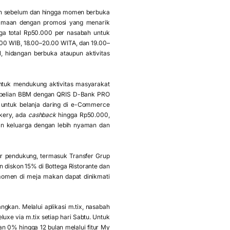
n sebelum dan hingga momen berbuka
rsamaan dengan promosi yang menarik
a total Rp50.000 per nasabah untuk
9.00 WIB, 18.00–20.00 WITA, dan 19.00–
, hidangan berbuka ataupun aktivitas
tuk mendukung aktivitas masyarakat
belian BBM dengan QRIS D-Bank PRO
untuk belanja daring di e-Commerce
akery, ada
cashback
hingga Rp50.000,
an keluarga dengan lebih nyaman dan
r pendukung, termasuk Transfer Grup
diskon 15% di Bottega Ristorante dan
momen di meja makan dapat dinikmati
kan. Melalui aplikasi m.tix, nasabah
xe via m.tix setiap hari Sabtu. Untuk
 0% hingga 12 bulan melalui fitur My