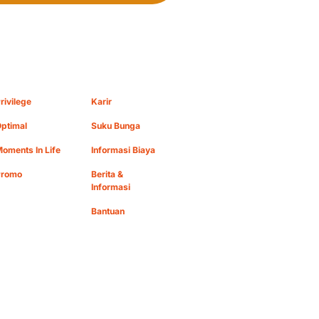
rivilege
Karir
ptimal
Suku Bunga
oments In Life
Informasi Biaya
Promo
Berita &
Informasi
Bantuan