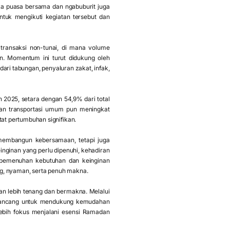
uka puasa bersama dan ngabuburit juga
tuk mengikuti kegiatan tersebut dan
transaksi non-tunai, di mana volume
n. Momentum ini turut didukung oleh
ri tabungan, penyaluran zakat, infak,
2025, setara dengan 54,9% dari total
aan transportasi umum pun meningkat
at pertumbuhan signifikan.
membangun kebersamaan, tetapi juga
nginan yang perlu dipenuhi, kehadiran
 pemenuhan kebutuhan dan keinginan
ng, nyaman, serta penuh makna.
an lebih tenang dan bermakna. Melalui
irancang untuk mendukung kemudahan
lebih fokus menjalani esensi Ramadan