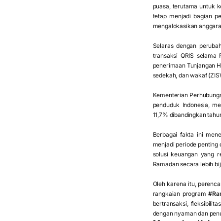
puasa, terutama untuk k
tetap menjadi bagian p
mengalokasikan anggaran
Selaras dengan perubah
transaksi QRIS selama 
penerimaan Tunjangan Ha
sedekah, dan wakaf (ZISW
Kementerian Perhubungan
penduduk Indonesia, me
11,7% dibandingkan tahu
Berbagai fakta ini me
menjadi periode penting
solusi keuangan yang 
Ramadan secara lebih bij
Oleh karena itu, perenc
rangkaian program
#Ra
bertransaksi, fleksibil
dengan nyaman dan pen