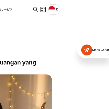
サービス
ID
Menu Cepat
euangan yang