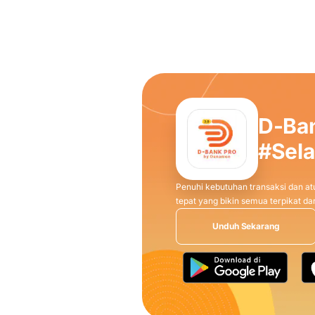
D-Ba
#Sel
Penuhi kebutuhan transaksi dan atu
tepat yang bikin semua terpikat 
Unduh Sekarang