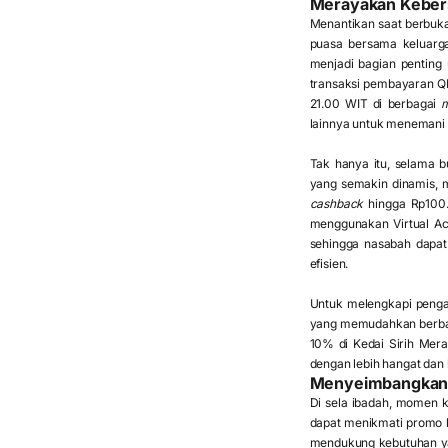
Merayakan Keber
Menantikan saat berbu
puasa bersama keluarga
menjadi bagian pentin
transaksi pembayaran QRI
21.00 WIT di berbagai
lainnya untuk menemani 
Tak hanya itu, selama
yang semakin dinamis, m
cashback
hingga Rp100
menggunakan Virtual Ac
sehingga nasabah dapat
efisien.
Untuk melengkapi penga
yang memudahkan berbag
10% di Kedai Sirih Mer
dengan lebih hangat dan
Menyeimbangkan I
Di sela ibadah, momen k
dapat menikmati promo h
mendukung kebutuhan ya