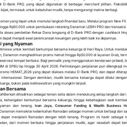
 di D-Bank PRO, yang dapat digunakan di berbagai
merchant
pilihan. Fleksib
h bijak, termasuk untuk kebutuhan mudik, tanpa mengurangi makna berbagi.
omen yang tepat untuk memulai langkah finansial baru. Melalui program New 
ingga Rp50.000 untuk pembukaan rekening Danamon LEBIH PRO dan transaksi p
erta akses pembelian Reksa Dana langsung di D-Bank PRO dengan
cashback
hing
ini dapat menjadi awal perencanaan keuangan yang lebih baik ke depannya.
ti yang Nyaman
timewa untuk kembali berkumpul bersama keluarga di Hari Raya. Untuk menduk
, Danamon menghadirkan promo hemat hingga Rp50.000 di layanan Grab, term
eservasi tempat berbuka. Bagi pemudik yang menggunakan kendaraan pribadi, t
BM di SPBU bp hingga 30 April 2026. Perlindungan perjalanan pun dilengkapi m
promo HEMAT_2026 yang dapat diakses melalui D-Bank PRO, dan dapat diterap
 internasional. Dengan demikian, mudik bersama keluarga dapat dilalui denga
uarga, bukan pada kekhawatiran yang mungkin terjadi.
han Bersama
Berkah dihadirkan sebagai teman setia dalam mendukung setiap langkah dari awal
ka, kehangatan berkumpul bersama keluarga, hingga kebahagiaan saat kemba
 nyaman dan tenang.
Ivan Jaya, Consumer Funding & Wealth Business 
 Danamon memaknai keberkahan Ramadan sebagai momen untuk berbagi dan sa
 dapat menjalani Ramadan dengan lebih tenang. Program ini hadir sebagai m
an, dari momen berbuka hingga perjalanan mudik, agar nasabah dapat beri