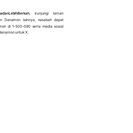
adanLebihBerkah
, kunjungi laman
an Danamon lainnya, nasabah dapat
on di 1-500-090 serta media sosial
danamon untuk X.